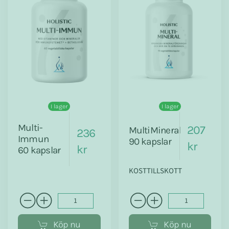
I lager
I lager
Multi-
207
MultiMineral
236
Immun
90 kapslar
kr
kr
60 kapslar
KOSTTILLSKOTT
Köp nu
Köp nu