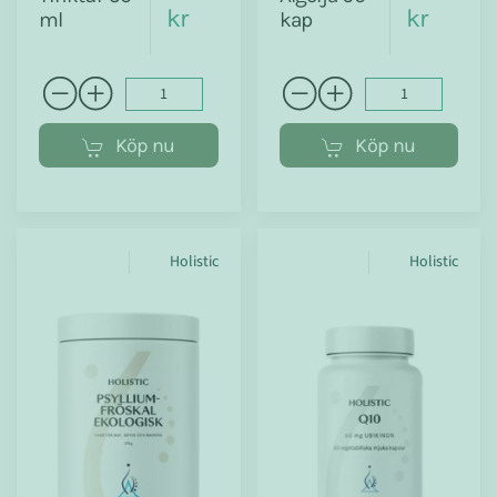
kr
kr
ml
kap
Köp nu
Köp nu
Holistic
Holistic