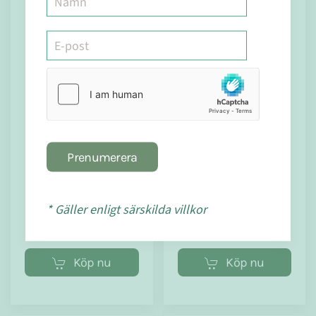
I lager
I lager
Prenumerera
406
283
UltraDetox
UltraTarm
270 gram
90 kapslar
kr
kr
* Gäller enligt särskilda villkor
Köp nu
Köp nu