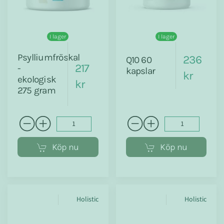
I lager
I lager
Psylliumfröskal
236
Q10 60
217
-
kapslar
kr
ekologisk
kr
275 gram
Köp nu
Köp nu
Holistic
Holistic