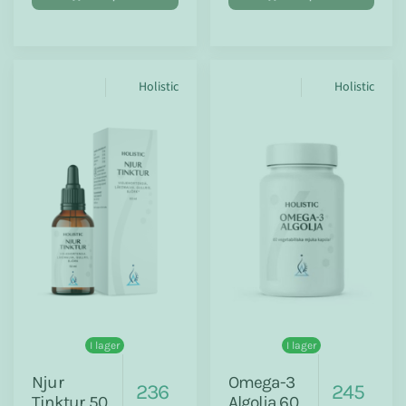
Holistic
Holistic
I lager
I lager
Njur
Omega-3
236
245
Tinktur 50
Algolja 60