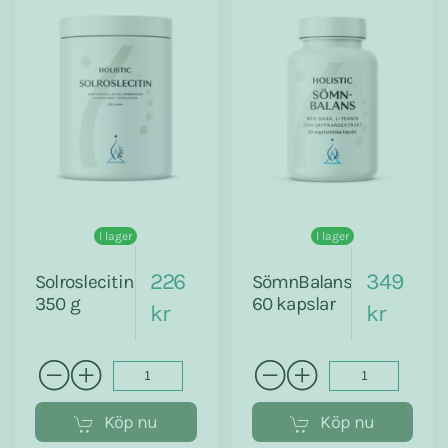
I lager
I lager
226
349
Solroslecitin
SömnBalans
350 g
60 kapslar
kr
kr
Köp nu
Köp nu