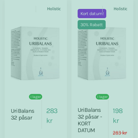
Holistic
Holistic
Kort datum!
30% Rabatt
I lager
I lager
283
UriBalans
198
UriBalans
32 påsar -
32 påsar
kr
kr
KORT
DATUM
283 kr