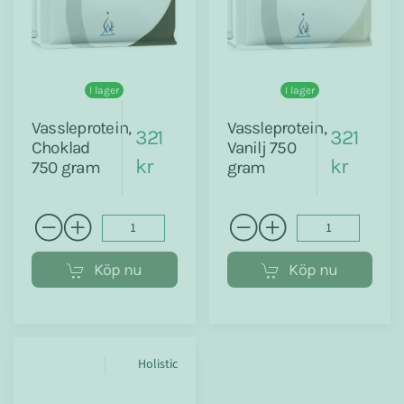
I lager
I lager
Vassleprotein,
Vassleprotein,
321
321
Choklad
Vanilj 750
kr
kr
750 gram
gram
Köp nu
Köp nu
Holistic