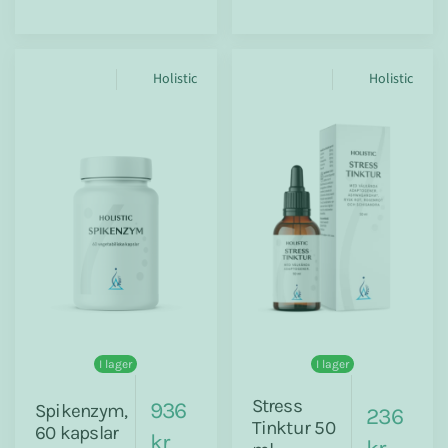
Holistic
Holistic
I lager
I lager
Stress
936
Spikenzym,
236
Tinktur 50
60 kapslar
kr