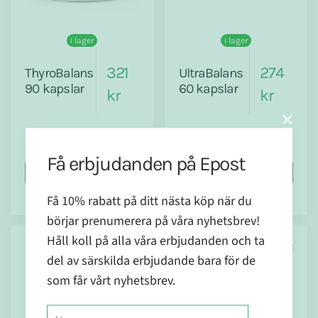
I lager
I lager
321
274
ThyroBalans
UltraBalans
90 kapslar
60 kapslar
kr
kr
Få erbjudanden på Epost
Köp nu
Köp nu
Få 10% rabatt på ditt nästa köp när du
börjar prenumerera på våra nyhetsbrev!
Håll koll på alla våra erbjudanden och ta
Holistic
Holistic
del av särskilda erbjudande bara för de
som får vårt nyhetsbrev.