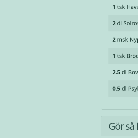
1
tsk
Havs
2
dl
Solro
2
msk
Ny
1
tsk
Bröd
2.5
dl
Bov
0.5
dl
Psy
Gör så 