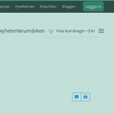
Logga in
anjer
Fyndhörnan
Köpvillkor
Bloggen
Nyheter
Varumärken
Visa kundvagn
-
0 kr