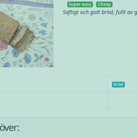
Super easy
Cheap
Saftigt och gott bröd, fullt av
Bröd
över: