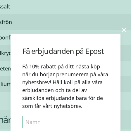
salt
sfrön
ponfröskalmjöl
Få erbjudanden på Epost
kryddor - Anis, fänkål och Kummin
Få 10% rabatt på ditt nästa köp
etemjöl
när du börjar prenumerera på våra
nyhetsbrev! Håll koll på alla våra
lliumfröskal
erbjudanden och ta del av
särskilda erbjudande bara för de
som får vårt nyhetsbrev.
här: