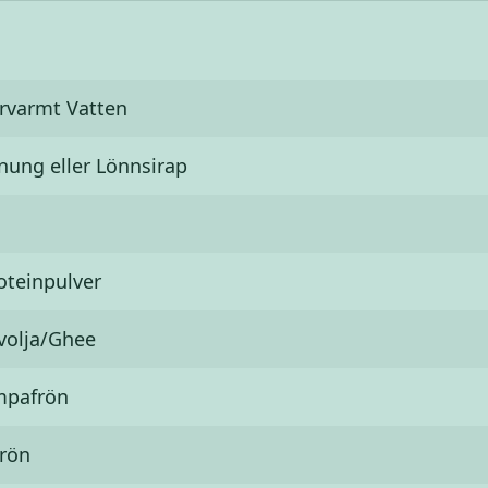
rvarmt Vatten
nung eller Lönnsirap
oteinpulver
volja/Ghee
pafrön
frön