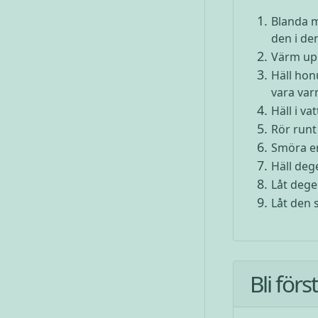
Blanda 
den i de
Värm upp
Häll hon
vara var
Häll i v
Rör runt 
Smöra en
Häll deg
Låt degen
Låt den s
Bli för