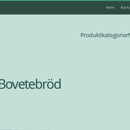
Hem
Kamp
Produktkategorier
 Bovetebröd