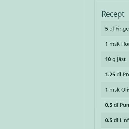
Recept
5
dl
Finge
1
msk
Ho
10
g
Jäst
1.25
dl
Pr
1
msk
Oli
0.5
dl
Pum
0.5
dl
Lin