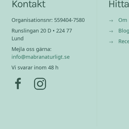
Kontakt
Hitt
Organisationsnr: 559404-7580
Om 
Runslingan 20 D • 224 77
Blo
Lund
Rec
Mejla oss gärna:
info@mabranaturligt.se
Vi svarar inom 48 h