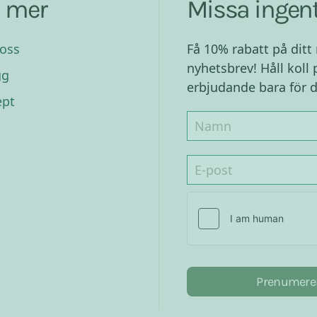
a mer
Missa ingent
oss
Få 10% rabatt på ditt
nyhetsbrev! Håll koll 
gg
erbjudande bara för d
ept
Prenumere