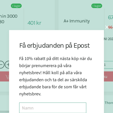
I lager
I lager
min 3000
67
A+ Immunity
180
401 kr
96
Bäst före datum går ut JUNI 20
Få erbjudanden på Epost
Få 10% rabatt på ditt nästa köp när du
börjar prenumerera på våra
nyhetsbrev! Håll koll på alla våra
Köp nu
Köp nu
erbjudanden och ta del av särskilda
erbjudande bara för de som får vårt
nyhetsbrev.
Herba Plus
Thor