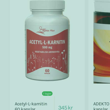
I lager
Acetyl-L-karnitin
ADEKTO
345 kr
60 kapslar
kapslar