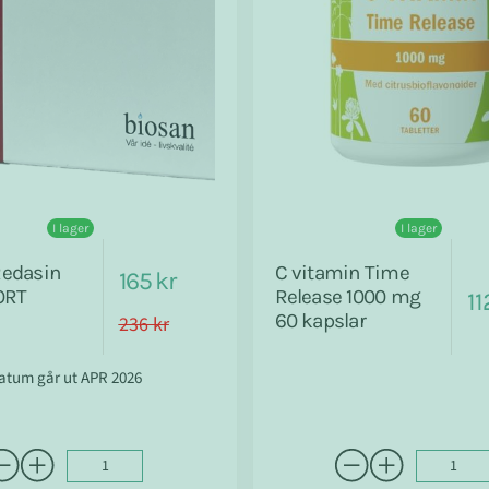
I lager
I lager
Redasin
C vitamin Time
165 kr
ORT
Release 1000 mg
11
60 kapslar
236 kr
datum går ut APR 2026