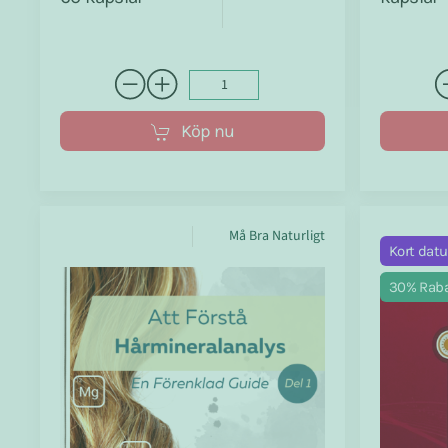
Köp nu
Må Bra Naturligt
Kort dat
30% Raba