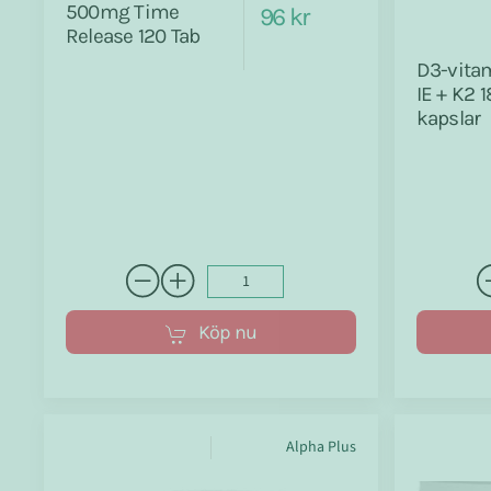
500mg Time
96 kr
Release 120 Tab
D3-vita
IE + K2 
kapslar
Köp nu
Alpha Plus