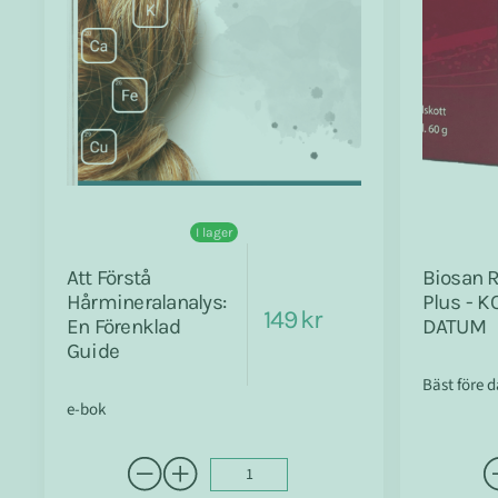
I lager
Att Förstå
Biosan 
Hårmineralanalys:
Plus - K
149 kr
En Förenklad
DATUM
Guide
Bäst före 
e-bok