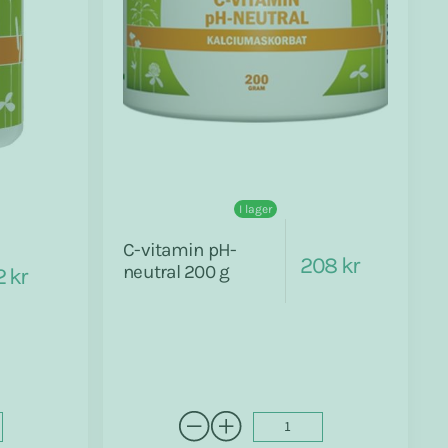
I lager
C-vitamin pH-
208 kr
neutral 200 g
2 kr