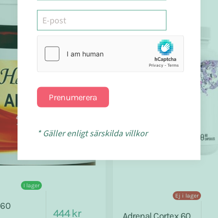
Prenumerera
* Gäller enligt särskilda villkor
I lager
Ej i lager
 60
444 kr
Adrenal Cortex 60