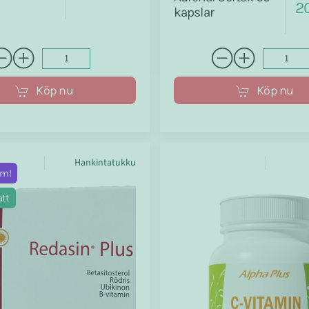
20
kapslar
Köp nu
Köp nu
Hankintatukku
um!
tt