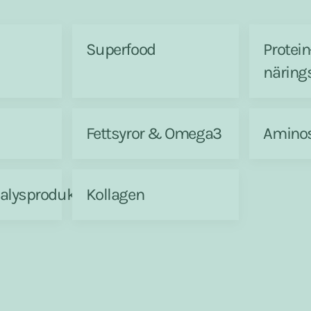
Superfood
Protei
näring
Fettsyror & Omega3
Aminos
alysprodukter
Kollagen