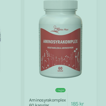
I lager
Aminosyrakomplex
185 kr
60 kapslar