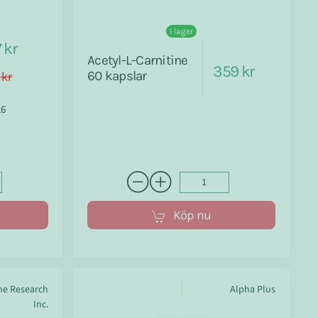
I lager
 kr
Acetyl-L-Carnitine
359 kr
 kr
60 kapslar
26
Köp nu
ne Research
Alpha Plus
Inc.