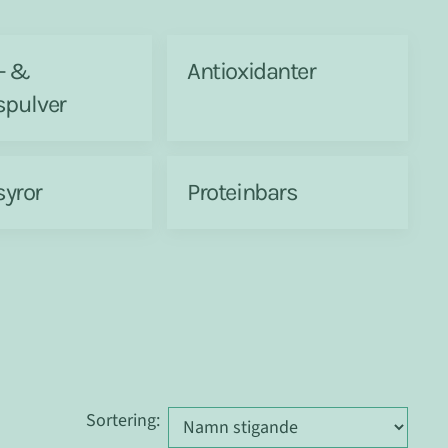
n- &
Antioxidanter
spulver
yror
Proteinbars
Sortering
: