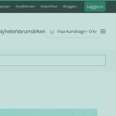
Logga in
anjer
Fyndhörnan
Köpvillkor
Bloggen
Nyheter
Varumärken
Visa kundvagn
-
0 kr