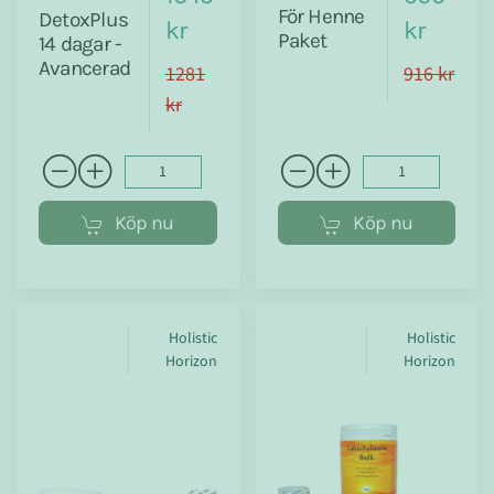
För Henne
DetoxPlus
kr
kr
Paket
14 dagar -
Avancerad
1281
916 kr
kr
Köp nu
Köp nu
Holistic
Holistic
Horizon
Horizon