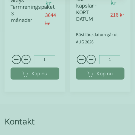
Grays
kr
kr
kapslar -
Tarmreningspaket
KORT
3
216 kr
3644
DATUM
månader
kr
Bäst före datum går ut
AUG 2026
Köp nu
Köp nu
Kontakt