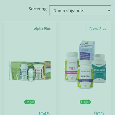
Sortering
:
Alpha Plus
Alpha Plus
I lager
I lager
1045
900