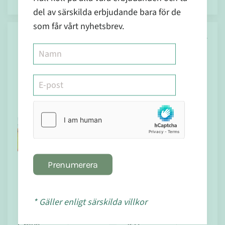
del av särskilda erbjudande bara för de
som får vårt nyhetsbrev.
Holistic
Pureness
Kort datum!
Horizon
30% Rabatt
Prenumerera
I lager
I lager
* Gäller enligt särskilda villkor
Trippel
Magnesium
151
3549
Robert
120