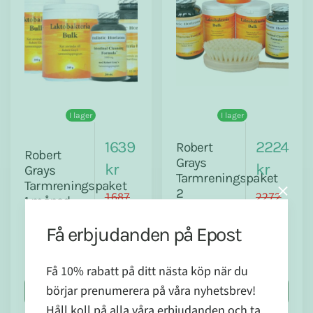
I lager
I lager
1639
2224
Robert
Robert
Grays
kr
kr
Grays
Tarmreningspaket
Tarmreningspaket
2
1687
2272
1 månad
månader
kr
kr
Få erbjudanden på Epost
Få 10% rabatt på ditt nästa köp när du
börjar prenumerera på våra nyhetsbrev!
Köp nu
Köp nu
Håll koll på alla våra erbjudanden och ta