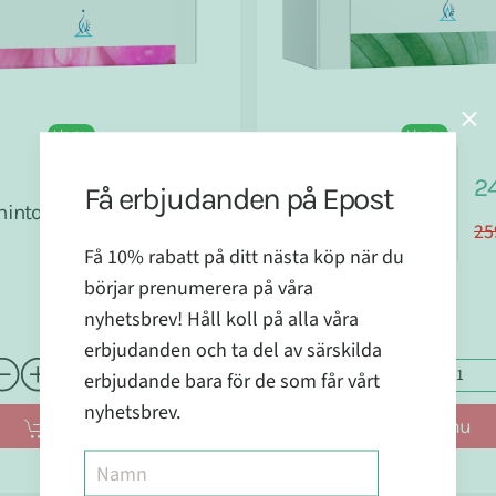
I lager
I lager
Holistic
774 kr
24
Få erbjudanden på Epost
Hormontest
intoleranstest
899 kr
Kvinna
25
Få 10% rabatt på ditt nästa köp när du
börjar prenumerera på våra
nyhetsbrev! Håll koll på alla våra
erbjudanden och ta del av särskilda
erbjudande bara för de som får vårt
nyhetsbrev.
Köp nu
Köp nu