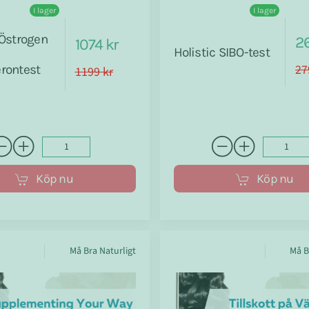
I lager
I lager
 Östrogen
26
1074 kr
Holistic SIBO-test
27
rontest
1199 kr
Köp nu
Köp nu
Må Bra Naturligt
Må B