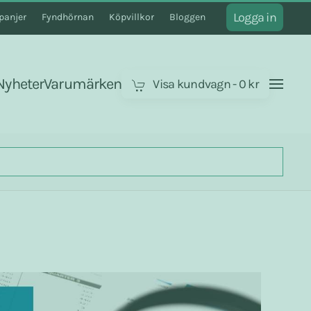
Logga in
anjer
Fyndhörnan
Köpvillkor
Bloggen
Nyheter
Varumärken
Visa kundvagn
-
0 kr