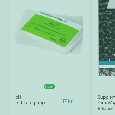
I lager
pH-
Supplem
117 kr
indikatorpapper
Your Way
Balance