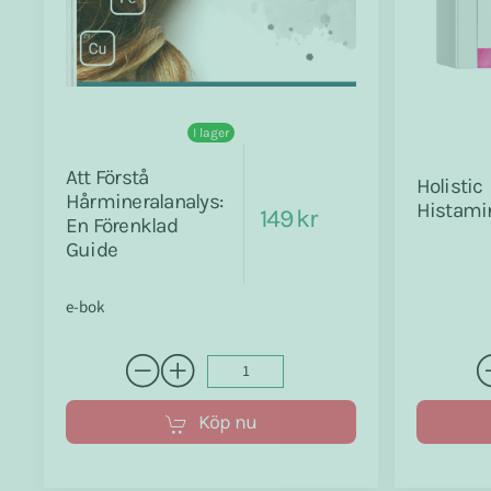
I lager
Att Förstå
Holistic
Hårmineralanalys:
Histamin
149 kr
En Förenklad
Guide
e-bok
Köp nu