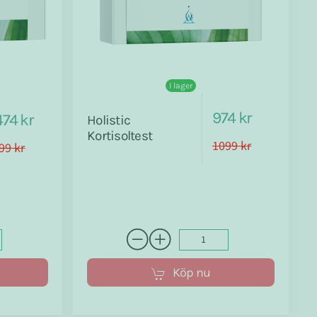
I lager
974 kr
74 kr
Holistic
Kortisoltest
1099 kr
99 kr
Köp nu