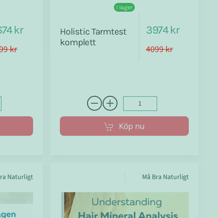
I lager
74 kr
3974 kr
Holistic Tarmtest
komplett
99 kr
4099 kr
Köp nu
ra Naturligt
Må Bra Naturligt