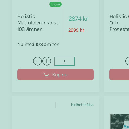
I lager
Holistic
Holistic
2874 kr
Matintoleranstest
Och
108 ämnen
Progeste
2999 kr
Nu med 108 ämnen
Köp nu
Helhetshälsa