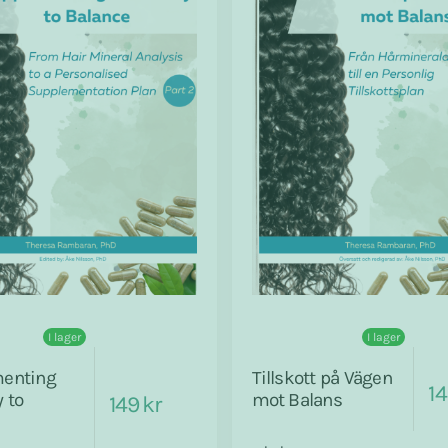
I lager
I lager
enting
Tillskott på Vägen
14
 to
mot Balans
149 kr