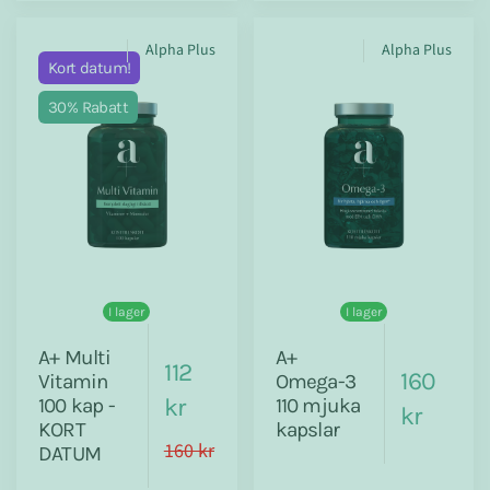
Alpha Plus
Alpha Plus
Kort datum!
30% Rabatt
I lager
I lager
A+ Multi
A+
112
160
Vitamin
Omega-3
kr
100 kap -
110 mjuka
kr
KORT
kapslar
160 kr
DATUM