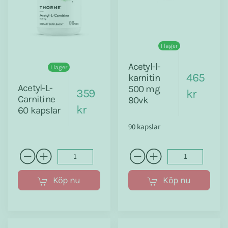
I lager
Acetyl-l-
I lager
465
karnitin
Acetyl-L-
500 mg
359
kr
Carnitine
90vk
kr
60 kapslar
90 kapslar
Köp nu
Köp nu