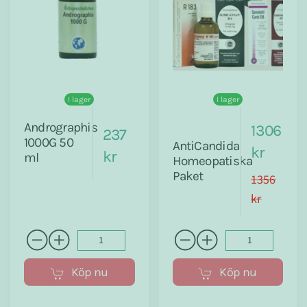
I lager
I lager
Andrographis
1306
237
1000G 50
AntiCandida
kr
kr
ml
Homeopatiska
Paket
1356
kr
Köp nu
Köp nu