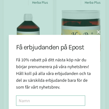
Herba Plus
Herba Plus
Få erbjudanden på Epost
Få 10% rabatt på ditt nästa köp när du
börjar prenumerera på våra nyhetsbrev!
I lager
I lager
Håll koll på alla våra erbjudanden och ta
del av särskilda erbjudande bara för de
567
444
Activator
ADEKTO
som får vårt nyhetsbrev.
500 ml
60 kapslar
kr
kr