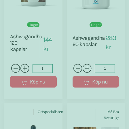
I lager
I lager
Ashwagandha
283
Ashwagandha
144
120
90 kapslar
kr
kr
kapslar
Köp nu
Köp nu
Örtspecialisten
Må Bra
Naturligt