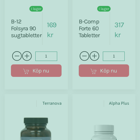
I lager
I lager
B-12
B-Comp
169
317
Folsyra 90
Forte 60
kr
kr
sugtabletter
Tabletter
Köp nu
Köp nu
Terranova
Alpha Plus