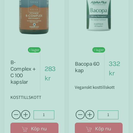
I lager
I lager
B-
332
Bacopa 60
283
Complex +
kap
kr
C 100
kr
kapslar
Veganskt kosttillskott
KOSTTILLSKOTT
Köp nu
Köp nu