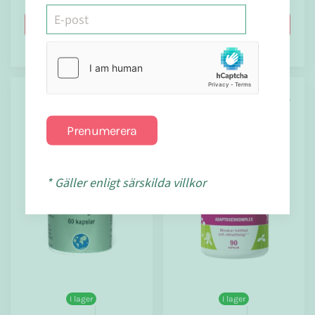
Köp nu
Köp nu
Örtspecialisten
Alpha Plus
Prenumerera
* Gäller enligt särskilda villkor
I lager
I lager