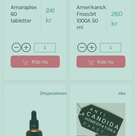
Amaraplex
Amerikansk
241
260
60
Frossört
kr
tabletter
1000A 50
kr
ml
Köp nu
Köp nu
Örtspecialisten
Jiba