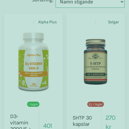
Alpha Plus
Solgar
I lager
Ej i lager
D3-
270
5HTP 30
vitamin
kapslar
401
kr
3000 IE +