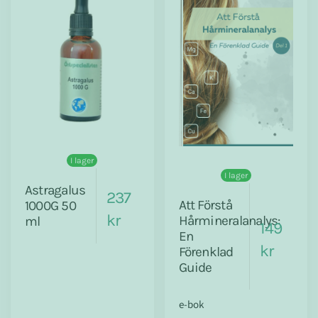
I lager
I lager
Astragalus
237
Att Förstå
1000G 50
kr
Hårmineralanalys:
ml
149
En
kr
Förenklad
Guide
e-bok