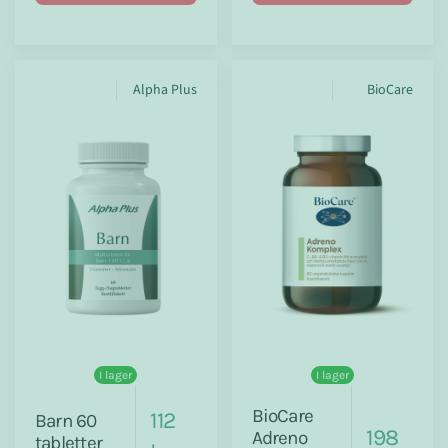
Alpha Plus
BioCare
I lager
I lager
BioCare
112
Barn 60
198
Adreno
tabletter