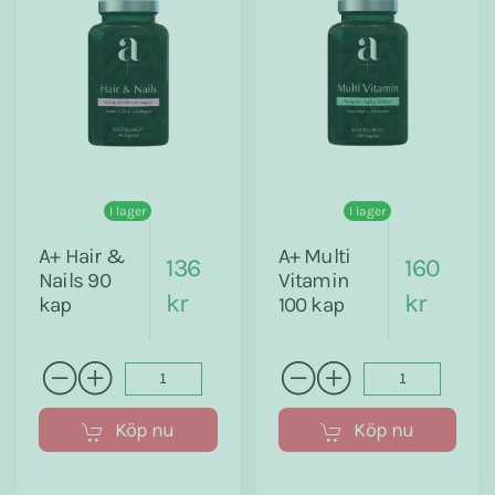
I lager
I lager
A+ Hair &
A+ Multi
136
160
Nails 90
Vitamin
kr
kr
kap
100 kap
Köp nu
Köp nu