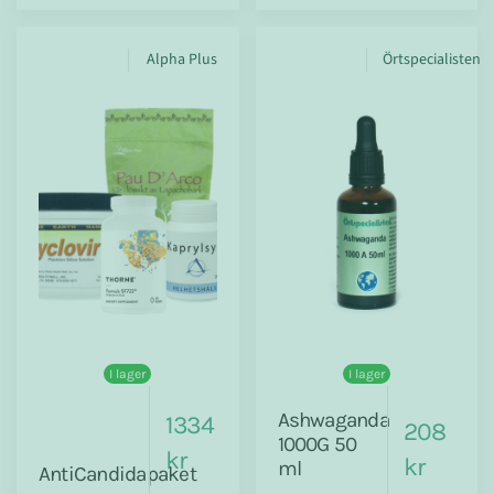
Alpha Plus
Örtspecialisten
I lager
I lager
Ashwaganda
1334
208
1000G 50
kr
kr
ml
AntiCandidapaket