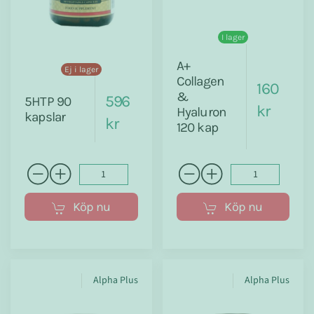
I lager
A+
Ej i lager
Collagen
160
&
596
5HTP 90
kr
Hyaluron
kapslar
kr
120 kap
Köp nu
Köp nu
Alpha Plus
Alpha Plus