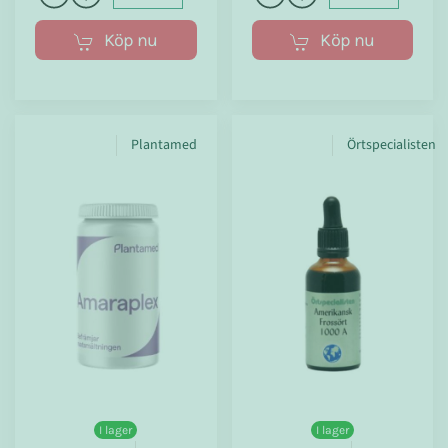
Köp nu
Köp nu
Plantamed
Örtspecialisten
I lager
I lager