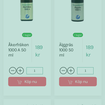
I lager
I lager
Åkerfräken
Älggräs
189
189
1000 A 50
1000 50
kr
kr
ml
ml
Köp nu
Köp nu