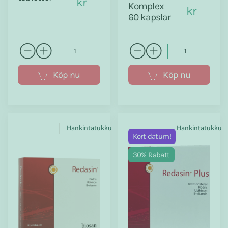
kr
Komplex
kr
60 kapslar
Köp nu
Köp nu
Hankintatukku
Hankintatukku
Kort datum!
30% Rabatt