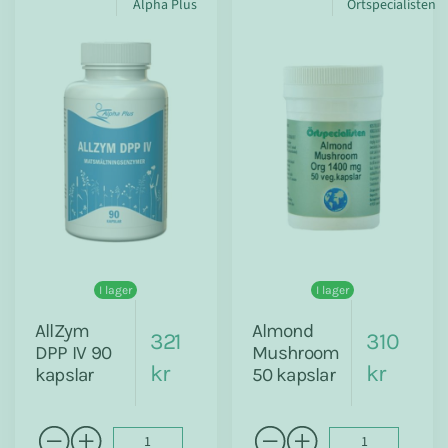
Alpha Plus
Örtspecialisten
I lager
I lager
AllZym
Almond
321
310
DPP IV 90
Mushroom
kr
kr
kapslar
50 kapslar