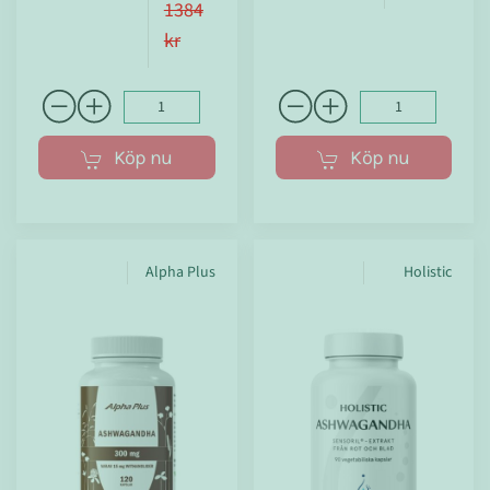
1384
kr
Köp nu
Köp nu
Alpha Plus
Holistic