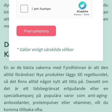
dyrare och mer kända, men du skulle aldrig veta om du
inte provar. Fyndhörnan låter dig experimentera utan
att oroa dig för kostnaden. Det är en skattjakt – men
med hälsoprodukter!
Prenumerera
Det Förändras Ständigt – Så Du
* Gäller enligt särskilda villkor
Kan Alltid Komma Tillbaka
En av de bästa sakerna med Fyndhörnan är att den
alltid förändras! Nya produkter läggs till regelbundet,
så det finns alltid något nytt att titta på. Oavsett om
det är ett tidsbegränsat erbjudande eller en
specialkampanj på populära varor som anti-aging-
antioxidanter, proteinpulver eller vitaminer, vill du
komma tillbaka ofta.