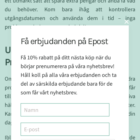
ett utmärkt sätt att spara extra pengar och ändå få vad
du behöver. Kom bara ihåg att kontrollera
utgångsdatumen och använda dem i tid – inga
problem, och du sparar en hel del!
Få erbjudanden på Epost
Upptäck Nya Märken och
Få 10% rabatt på ditt nästa köp när du
Produkter till Fantastiska Priser
börjar prenumerera på våra nyhetsbrev!
Håll koll på alla våra erbjudanden och ta
Om du gillar att testa nya märken eller utforska andra
del av särskilda erbjudande bara för de
produkter är Fyndhörnan ett shoppingparadis. Du får
som får vårt nyhetsbrev.
tillgång till mindre märken som erbjuder högkvalitativa
hälso- och wellnessprodukter till stora rabatter.
Kanske hittar du något nytt som passar perfekt in i din
dagliga rutin.
Ibland fungerar de nyare märkena lika bra som de