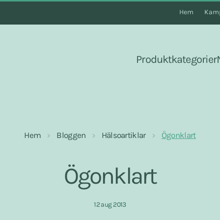
Hem
Kamp
Produktkategorier
Hem
Bloggen
Hälsoartiklar
Ögonklart
Ögonklart
12 aug 2013