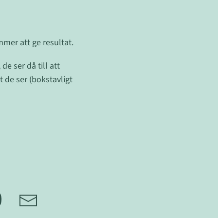
mmer att ge resultat.
e ser då till att
t de ser (bokstavligt