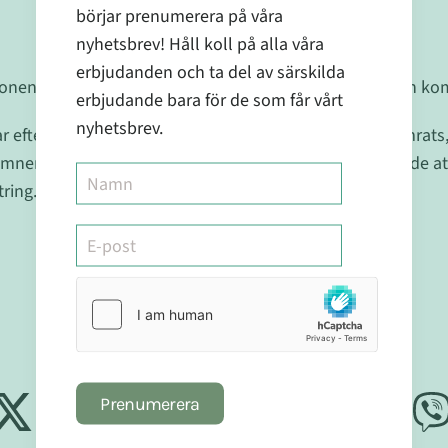
börjar prenumerera på våra
nyhetsbrev! Håll koll på alla våra
erbjudanden och ta del av särskilda
gonen dina, det är en liten ansträngning som i slutändan ko
erbjudande bara för de som får vårt
nyhetsbrev.
r efter sin utlandssemester märka att deras syn försämrats, d
ämnen i form av kosttillskott och ganska snabbt tycker de at
tring.
Dela artikel: Ögonklart
Prenumerera