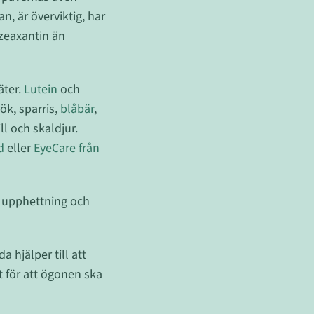
, är överviktig, har
 zeaxantin än
äter.
Lutein
och
ök, sparris,
blåbär
,
ill och skaldjur.
id
eller
EyeCare från
g upphettning och
a hjälper till att
t för att ögonen ska