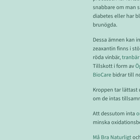
snabbare om man spe
diabetes eller har 
brunögda.
Dessa ämnen kan inte
zeaxantin finns i st
röda vinbär,
tranbär
Tillskott i form av
Ö
BioCare
bidrar till 
Kroppen tar lättast
om de intas tillsam
Att dessutom inta
o
minska oxidationsbe
Må Bra Naturligt
och