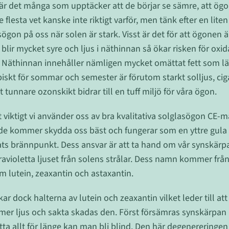
är det många som upptäcker att de börjar se sämre, att ögone
 flesta vet kanske inte riktigt varför, men tänk efter en lite
sögon på oss när solen är stark. Visst är det för att ögonen ä
 blir mycket syre och ljus i näthinnan så ökar risken för oxid
at. Näthinnan innehåller nämligen mycket omättat fett som lät
ypiskt för sommar och semester är förutom starkt solljus, ci
tunnare ozonskikt bidrar till en tuff miljö för våra ögon.
t viktigt vi använder oss av bra kvalitativa solglasögon CE-
 de kommer skydda oss bäst och fungerar som en yttre gula f
ögats brännpunkt. Dess ansvar är att ta hand om vår synskärpa,
ravioletta ljuset från solens strålar. Dess namn kommer från
 lutein, zeaxantin och astaxantin.
kar dock halterna av lutein och zeaxantin vilket leder till att
 mer ljus och sakta skadas den. Först försämras synskärpan
tta allt för länge kan man bli blind. Den här degenereringe