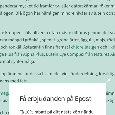
nderar mycket tid framför tv- eller datorskärmar, röker man
blå ögon. Blå ögon har nämligen mindre nivåer av lutein och
 kroppen själv tillverka utan måste tillföras genom det vi 
örsta mängd i grönkål, spenat, gröna ärter, äggula, majs, rödl
och rödkål. Astaxantin finns främst i
chlorellaalgen
och i kr
ga Plus från Alpha Plus
,
Lutein Eye Complex från Natures A
normal synförmåga.
 upp ämnena ur dessa livsmedel vid sönderdelning, försikti
mans med fett.
mega3 fettsyror
och rikligt med
antioxidanter
. Det sistnämnd
Få erbjudanden på Epost
lastningen, vilket i det här sammanhanget är mycket viktig
Få 10% rabatt på ditt nästa köp när du
 ha ett skydd mot fria radikaler på näthinnan.