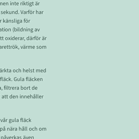
n inte riktigt är
n sekund. Varför har
r känsliga för
ation (bildning av
t oxiderar, därför är
garettrök, värme som
märkta och helst med
läck. Gula fläcken
 filtrera bort de
 att den innehåller
 vår gula fläck
 på nära håll och om
n påverkas även