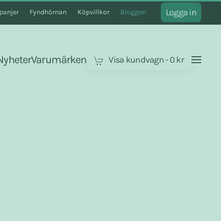
Logga in
anjer
Fyndhörnan
Köpvillkor
Bloggen
Nyheter
Varumärken
Visa kundvagn
-
0 kr