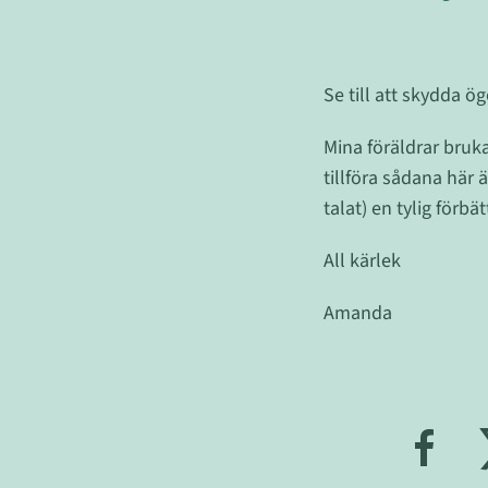
Se till att skydda ö
Mina föräldrar bruka
tillföra sådana här 
talat) en tylig förbät
All kärlek
Amanda