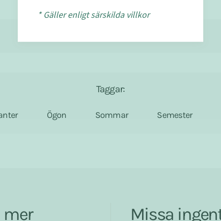
* Gäller enligt särskilda villkor
Amanda Majava
Taggar:
anter
Ögon
Sommar
Semester
a mer
Missa ingent