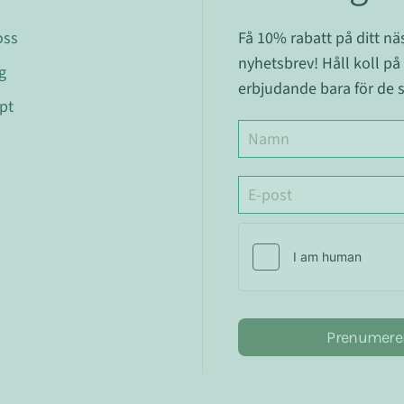
oss
Få 10% rabatt på ditt n
nyhetsbrev! Håll koll på
g
erbjudande bara för de s
pt
Prenumere