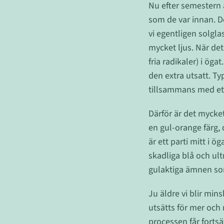
Nu efter semestern 
som de var innan. De
vi egentligen solgla
mycket ljus. När det
fria radikaler) i ög
den extra utsatt. T
tillsammans med ett 
Därför är det mycke
en gul-orange färg,
är ett parti mitt i 
skadliga blå och ult
gulaktiga ämnen som
Ju äldre vi blir mins
utsätts för mer och
processen får fortsä