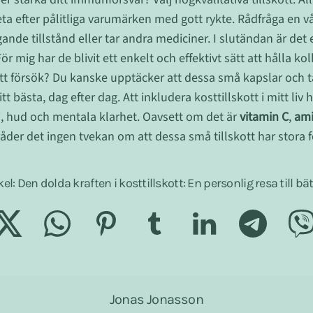
eta efter pålitliga varumärken med gott rykte. Rådfråga en vå
nde tillstånd eller tar andra mediciner. I slutändan är det 
För mig har de blivit ett enkelt och effektivt sätt att hålla ko
ett försök? Du kanske upptäcker att dessa små kapslar och ta
itt bästa, dag efter dag. Att inkludera kosttillskott i mitt liv
gi, hud och mentala klarhet. Oavsett om det är
vitamin C
,
ami
 råder det ingen tvekan om att dessa små tillskott har stora f
kel: Den dolda kraften i kosttillskott: En personlig resa till bä
Jonas Jonasson