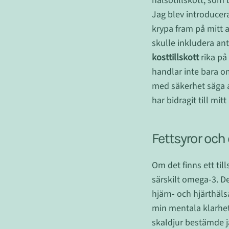
hälsotillskott, som 
Jag blev introducerad
krypa fram på mitt a
skulle inkludera ant
kosttillskott
rika på
handlar inte bara om
med säkerhet säga at
har bidragit till mi
Fettsyror och
Om det finns ett til
särskilt omega-3. De
hjärn- och hjärthäls
min mentala klarhet 
skaldjur bestämde ja