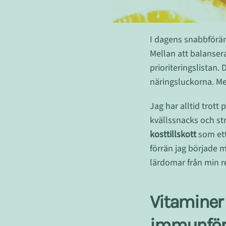
I dagens snabbföränd
Mellan att balansera
prioriteringslistan. 
näringsluckorna. Me
Jag har alltid trott
kvällssnacks och st
kosttillskott
som ett
förrän jag började 
lärdomar från min 
Vitaminer 
immunför