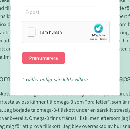
bekämpar fria radikaler som skadar våra celler och orsakar f
 till antioxidanter för ett par år sedan när jag märkte de för
nsikte (ja, de fruktade kråksparkarna!). En hudvårdsexpert f
ioxidanter i min kost, så jag började med enkla källor som b
 antioxidanter. Med tiden har jag märkt en synlig förbättring
 att se yngre ut – det handlar om att känna sig livfull och 
t antioxidanter har hjälpt mig att bibehålla en frisk lyster, o
tt allmänna välbefinnande.
Prenumerera
 omega-3: Hjärn- och hjärthälsa i en kaps
* Gäller enligt särskilda villkor
lskott som verkligen har överraskat mig med sin påverkan, så 
 flesta av oss känner till omega-3 som "bra fetter", som är
a. Jag började ta omega-3-tillskott under en särskilt stressi
var överallt. Omega-3 finns främst i fisk, men eftersom jag 
g mig för att prova tillskott. Jag blev överraskad av hur snab