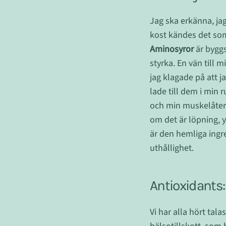
Jag ska erkänna, jag
kost kändes det som
Aminosyror
är byggs
styrka. En vän till 
jag klagade på att j
lade till dem i min 
och min muskelåterh
om det är löpning, y
är den hemliga ingr
uthållighet.
Antioxidants
Vi har alla hört tal