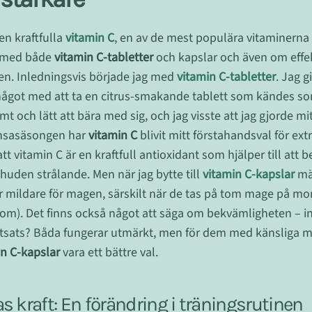
en kraftfulla
vitamin C
, en av de mest populära vitaminern
t med både
vitamin C-tabletter
och kapslar och även om effek
sen. Inledningsvis började jag med
vitamin C-tabletter
. Jag g
något med att ta en citrus-smakande tablett som kändes som
ämt och lätt att bära med sig, och jag visste att jag gjorde
ensasäsongen har
vitamin C
blivit mitt förstahandsval för ex
tt vitamin C är en kraftfull antioxidant som hjälper till att 
 huden strålande. Men när jag bytte till
vitamin C-kapslar
mär
r mildare för magen, särskilt när de tas på tom mage på mo
ttom). Det finns också något att säga om bekvämligheten – i
lutsats? Båda fungerar utmärkt, men för dem med känsliga m
in C-kapslar
vara ett bättre val.
 kraft: En förändring i träningsrutinen