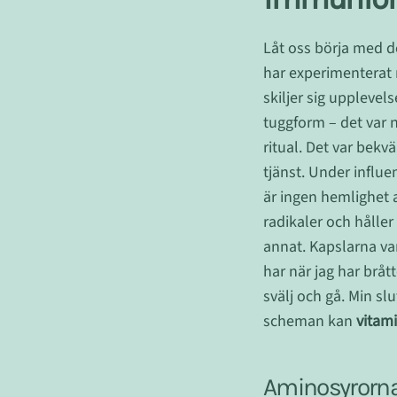
Låt oss börja med d
har experimentera
skiljer sig upplevel
tuggform – det var 
ritual. Det var bekv
tjänst. Under influ
är ingen hemlighet a
radikaler och håller
annat. Kapslarna va
har när jag har brå
svälj och gå. Min s
scheman kan
vitam
Aminosyrornas