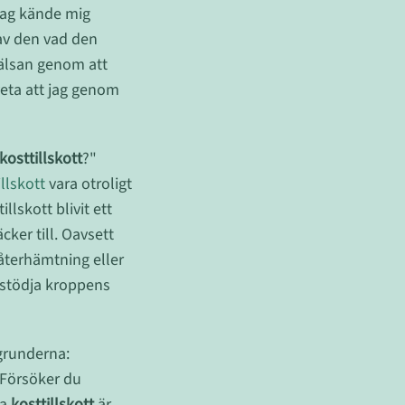
jag kände mig
gav den vad den
hälsan genom att
veta att jag genom
kosttillskott
?"
illskott
vara otroligt
lskott blivit ett
cker till. Oavsett
återhämtning eller
t stödja kroppens
 grunderna:
 Försöker du
la
kosttillskott
är