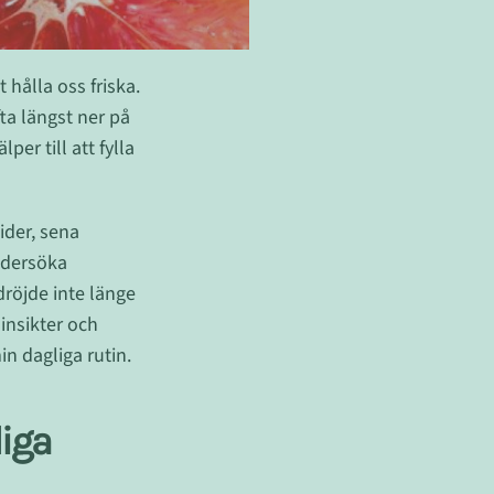
 hålla oss friska.
fta längst ner på
er till att fylla
ider, sena
ndersöka
dröjde inte länge
insikter och
min dagliga rutin.
liga