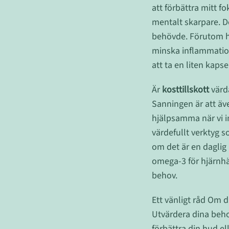
att förbättra mitt 
mentalt skarpare. D
behövde. Förutom hj
minska inflammation
att ta en liten kaps
Är
kosttillskott
värda
Sanningen är att äv
hjälpsamma när vi in
värdefullt verktyg s
om det är en daglig
omega-3 för hjärnhäl
behov.
Ett vänligt råd Om d
Utvärdera dina beho
förbättra din hud ell