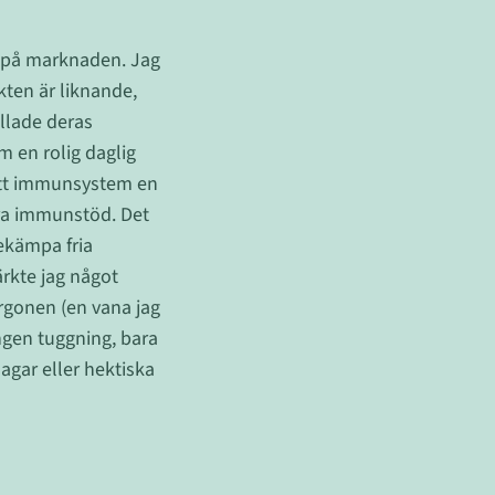
a på marknaden. Jag
ten är liknande,
illade deras
 en rolig daglig
 mitt immunsystem en
tra immunstöd. Det
bekämpa fria
kte jag något
rgonen (en vana jag
ngen tuggning, bara
agar eller hektiska