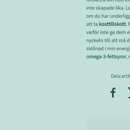
inte skapade lika. L
om du har underligga
att ta
kosttillskott
. 
varför inte ge dem 
nyckeln till att må d
skillnad i min ener
omega-3-fettsyror
,
Dela arti