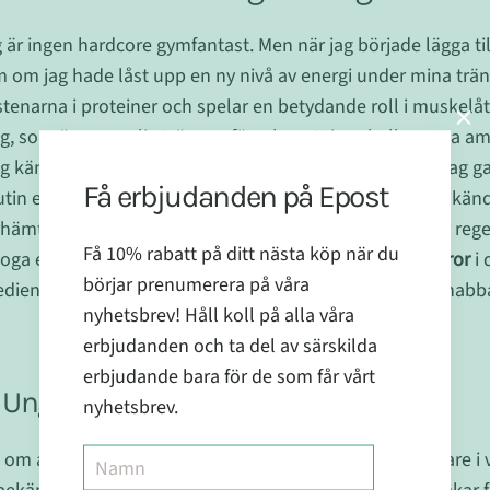
 är ingen hardcore gymfantast. Men när jag började lägga ti
 om jag hade låst upp en ny nivå av energi under mina trän
tenarna i proteiner och spelar en betydande roll i muskel
mig, som är personlig tränare, föreslog att jag skulle prova am
ag kände mig öm i flera dagar efter lätta träningspass. Jag 
Få erbjudanden på Epost
rutin efter träning, och resultaten var imponerande! Jag kän
ämtningstid förkortades avsevärt. För alla som tränar reg
Få 10% rabatt på ditt nästa köp när du
oga eller styrketräning – överväg att lägga till
aminosyror
i 
börjar prenumerera på våra
ediensen som hjälper dina muskler att återhämta sig snabb
nyhetsbrev! Håll koll på alla våra
erbjudanden och ta del av särskilda
erbjudande bara för de som får vårt
: Ungdomens elixir
nyhetsbrev.
as om antioxidanter, eller hur? De är som anti-aging-krigare i