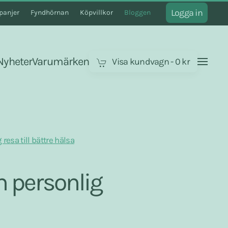
Logga in
anjer
Fyndhörnan
Köpvillkor
Bloggen
Nyheter
Varumärken
Visa kundvagn
-
0 kr
 resa till bättre hälsa
En personlig