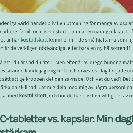
erliga värld har det blivit en utmaning för många av oss att
 arbete, familj och livet i stort, hamnar en näringsrik kost o
Det är här
kosttillskott
kommer in – de små hjältarna som hjälp
n är de verkligen nödvändiga, eller bara en ny hälsotrend?
 på att "du är vad du äter". Men efter år av oregelbundna målt
ressätande kände jag mig trött och orkeslös. Jag började u
 sätt att ge kroppen det den saknade. Och vet du vad? Det 
märka en skillnad. Låt mig dela med mig av några personliga 
resa med
kosttillskott
, och hur de har blivit en viktig del av 
C-tabletter vs. kapslar: Min dag
stärkare