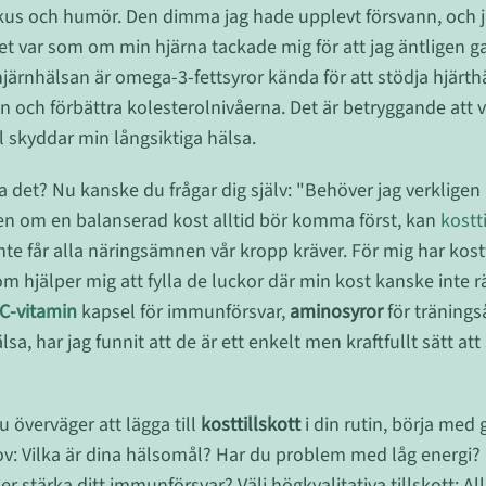
fokus och humör. Den dimma jag hade upplevt försvann, och 
et var som om min hjärna tackade mig för att jag äntligen 
ärnhälsan är omega-3-fettsyror kända för att stödja hjärt
 och förbättra kolesterolnivåerna. Det är betryggande att 
el skyddar min långsiktiga hälsa.
 det? Nu kanske du frågar dig själv: "Behöver jag verkligen
en om en balanserad kost alltid bör komma först, kan
kostt
te får alla näringsämnen vår kropp kräver. För mig har kosttil
om hjälper mig att fylla de luckor där min kost kanske inte rä
C-vitamin
kapsel för immunförsvar,
aminosyror
för tränings
sa, har jag funnit att de är ett enkelt men kraftfullt sätt at
u överväger att lägga till
kosttillskott
i din rutin, börja med
v: Vilka är dina hälsomål? Har du problem med låg energi?
er stärka ditt immunförsvar? Välj högkvalitativa tillskott: Al