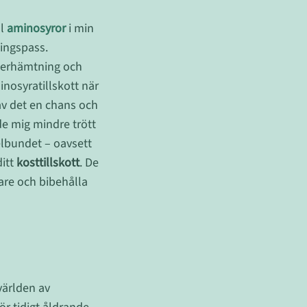
ll
aminosyror
i min
ingspass.
återhämtning och
inosyratillskott när
gav det en chans och
de mig mindre trött
elbundet – oavsett
ditt
kosttillskott
. De
are och bibehålla
 världen av