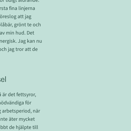
ör tidigt åldrande.
sta fina linjerna
öreslog att jag
låbär, grönt te och
 av min hud. Det
energisk. Jag kan nu
ch jag tror att de
el
är det fettsyror,
 nödvändiga för
g arbetsperiod, när
inte äter mycket
bt de hjälpte till