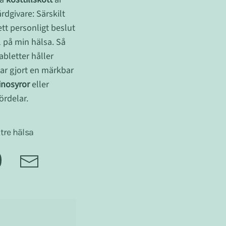
rdgivare: Särskilt
ett personligt beslut
ll på min hälsa. Så
bletter håller
 har gjort en märkbar
nosyror
eller
ördelar.
ttre hälsa