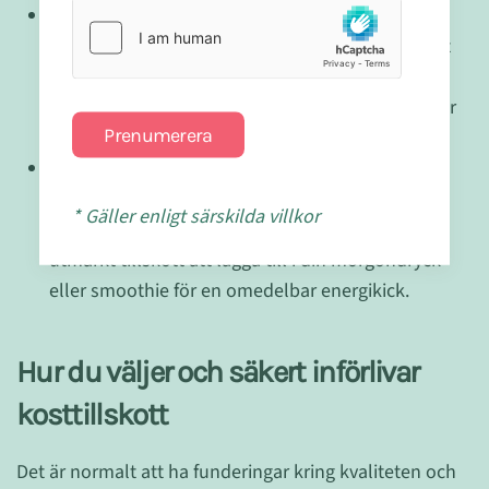
Avgiftande egenskaper:
Korngräs är känt för sin
förmåga att hjälpa kroppen att avgifta genom att
neutralisera fria radikaler och stödja leverns
funktion. Detta gör det till ett utmärkt tillskott för
Prenumerera
dem som vill rena sitt system naturligt.
Ökar energinivåerna:
Många som införlivar
korngräs pulver i sin rutin rapporterar att de
* Gäller enligt särskilda villkor
känner sig mer energiska och alerta. Det är ett
utmärkt tillskott att lägga till i din morgondryck
eller smoothie för en omedelbar energikick.
Hur du väljer och säkert införlivar
kosttillskott
Det är normalt att ha funderingar kring kvaliteten och