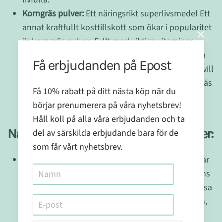
Korngräs pulver:
Ett näringsrikt superlivsmedel Ett
annat kraftfullt kosttillskott som ökar i popularitet
är korngräs pulver. Fyllt med viktiga vitaminer,
mineraler och antioxidanter erbjuder detta gröna
Få erbjudanden på Epost
superlivsmedel en mängd hälsofördelar. Om du vill
öka ditt dagliga intag av näringsämnen är korngräs
Få 10% rabatt på ditt nästa köp när du
pulver ett bekvämt och mångsidigt alternativ.
börjar prenumerera på våra nyhetsbrev!
Håll koll på alla våra erbjudanden och ta
Näringsfördelar med korngräs pulver:
del av särskilda erbjudande bara för de
som får vårt nyhetsbrev.
Rik på vitaminer och mineraler:
Korngräs pulver är
laddat med vitaminer som A, C och K, tillsammans
med viktiga mineraler som järn och
kalcium
. Dessa
näringsämnen stödjer immunsystemets funktion,
förbättrar energinivåerna och främjar benhälsan.