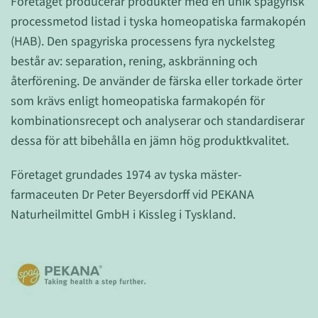
Företaget producerar produkter med en unik spagyrisk
processmetod listad i tyska homeopatiska farmakopén
(HAB). Den spagyriska processens fyra nyckelsteg
består av: separation, rening, askbränning och
återförening. De använder de färska eller torkade örter
som krävs enligt homeopatiska farmakopén för
kombinationsrecept och analyserar och standardiserar
dessa för att bibehålla en jämn hög produktkvalitet.
Företaget grundades 1974 av tyska mäster-
farmaceuten Dr Peter Beyersdorff vid PEKANA
Naturheilmittel GmbH i Kissleg i Tyskland.