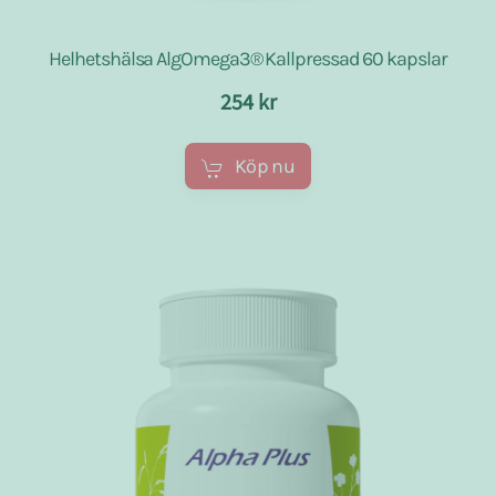
Helhetshälsa AlgOmega3® Kallpressad 60 kapslar
254 kr
Köp nu