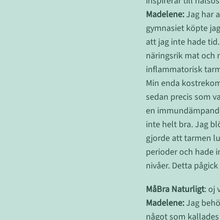
inspirerar till häls
Madelene:
Jag har al
gymnasiet köpte jag 
att jag inte hade tid
näringsrik mat och 
inflammatorisk tar
Min enda kostrekomme
sedan precis som van
en immundämpande m
inte helt bra. Jag b
gjorde att tarmen lu
perioder och hade in
nivåer. Detta pågick f
MåBra Naturligt
: oj
Madelene:
Jag behöv
något som kallades 