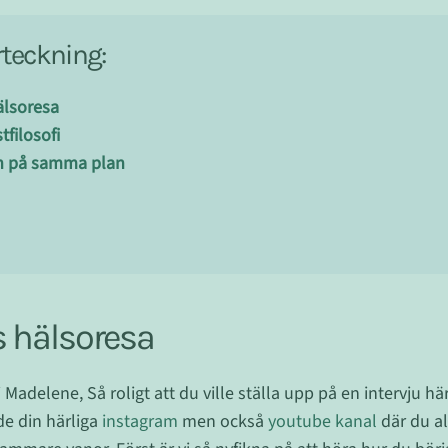
rteckning:
älsoresa
filosofi
jen på samma plan
 hälsoresa
 Madelene, Så roligt att du ville ställa upp på en intervju här
de din härliga
instagram
men också
youtube kanal
där du all