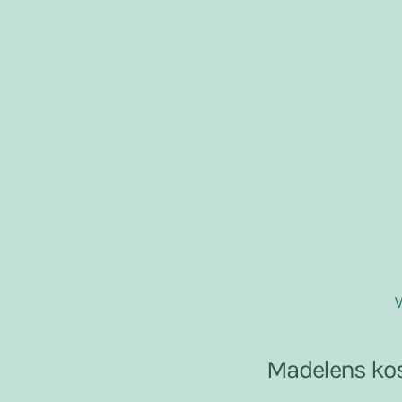
V
Madelens kost