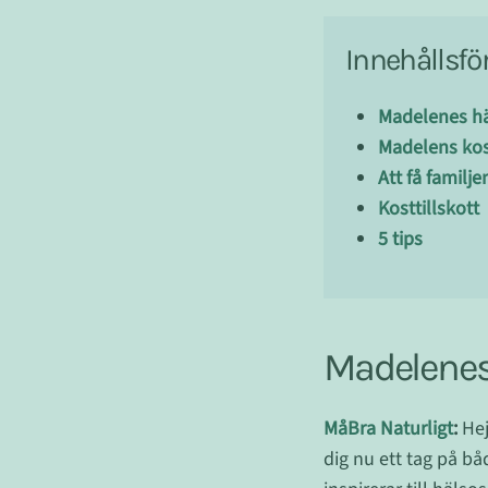
Innehållsfö
Madelenes h
Madelens kost
Att få famil
Kosttillskott
5 tips
Madelenes
MåBra Naturligt
:
Hej
dig nu ett tag på bå