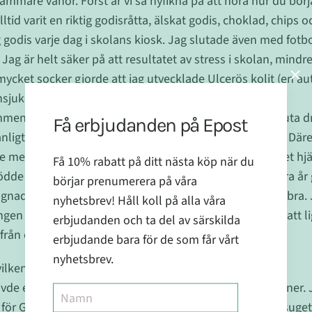
osammare vanor. Först är vi så nyfikna på att höra hur du bör
ltid varit en riktig godisråtta, älskat godis, choklad, chips
godis varje dag i skolans kiosk. Jag slutade även med fotbo
. Jag är helt säker på att resultatet av stress i skolan, mindr
mycket socker gjorde att jag utvecklade Ulcerös kolit (en 
msjukdom).
ndation jag fick från min läkare var att jag skulle sluta dr
Få erbjudanden på Epost
ligt, vilket också resulterade i ett antal kortisonkurer. Däre
edicin för att lugna immunförsvaret i tarmen och det hjäl
Få 10% rabatt på ditt nästa köp när du
lödde från tarmen under perioder och testade efter några år g
börjar prenumerera på våra
gnade sig ytterligare men den var fortfarande inte helt bra.
nyhetsbrev! Håll koll på alla våra
gen energi. Jag fick järndopp vid ett antal tillfällen för att
erbjudanden och ta del av särskilda
rån och till i totalt 13 år fram till januari 2018.
erbjudande bara för de som får vårt
nyhetsbrev.
 vilken resa! Hur gjorde du för att bli medicinfri?
de en förändring och började läsa på om inflammationer. 
för Gröna kuren, som har för syfte att reducera sockersuge