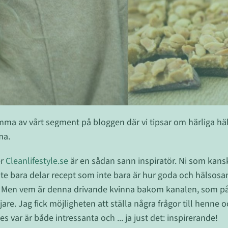
ma av vårt segment på bloggen där vi tipsar om härliga hä
ma.
er
Cleanlifestyle.se
är en sådan sann inspiratör. Ni som kansk
nte bara delar recept som inte bara är hur goda och häls
a. Men vem är denna drivande kvinna bakom kanalen, som på ko
are. Jag fick möjligheten att ställa några frågor till henne o
var är både intressanta och ... ja just det: inspirerande!