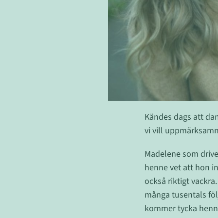
Kändes dags att dam
vi vill uppmärksam
Madelene som driv
henne vet att hon i
också riktigt vackr
många tusentals följ
kommer tycka hennes 