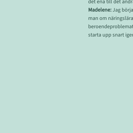
det ena till det andr
Madelene:
Jag börja
man om näringslära,
beroendeproblematik
starta upp snart ige