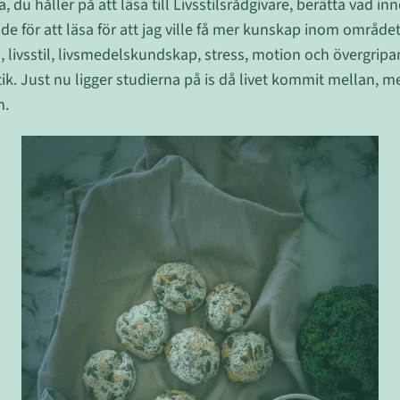
a, du håller på att läsa till Livsstilsrådgivare, berätta vad in
de för att läsa för att jag ville få mer kunskap inom området.
 livsstil, livsmedelskundskap, stress, motion och övergrip
. Just nu ligger studierna på is då livet kommit mellan, me
n.