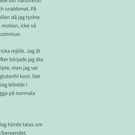
jade din hälsoresa?
 och snabbmat. På
llen då jag tyckte
e motion, icke så
autoimmun
icka mjölk. Jag åt
fter började jag äta
pte, men jag var
lutenfri kost. Det
 Jag blödde i
 ligga på normala
Jag hörde talas om
t/beroendet,