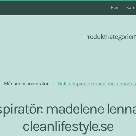
Hem
Kamp
Produktkategorier
Månadens inspiratör
Hälsoinspiratör: madelene lennartsso
piratör: madelene lenn
cleanlifestyle.se