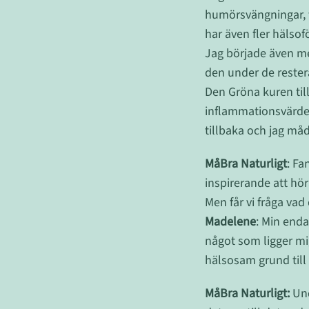
humörsvängningar, 
har även fler hälsof
Jag började även me
den under de reste
Den Gröna kuren ti
inflammationsvärden 
tillbaka och jag måd
MåBra Naturligt
: Fa
inspirerande att höra
Men får vi fråga va
Madelene
: Min enda
något som ligger mig
hälsosam grund till 
MåBra Naturligt:
Und