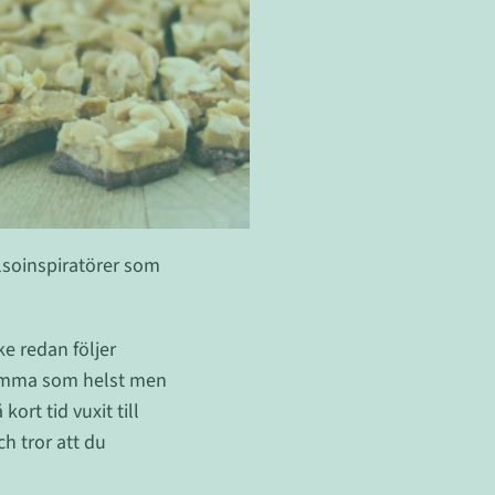
lsoinspiratörer som
e redan följer
osamma som helst men
rt tid vuxit till
ch tror att du