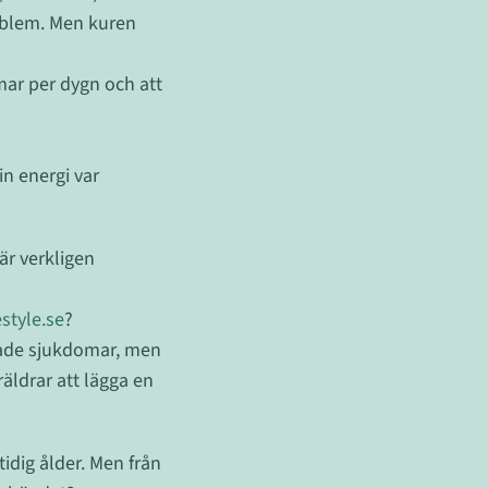
oblem. Men kuren
mar per dygn och att
in energi var
är verkligen
estyle.se
?
terade sjukdomar, men
räldrar att lägga en
tidig ålder. Men från