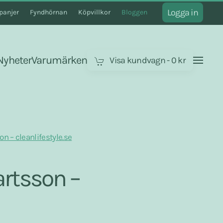
Logga in
anjer
Fyndhörnan
Köpvillkor
Bloggen
Nyheter
Varumärken
Visa kundvagn
-
0 kr
n – cleanlifestyle.se
artsson –