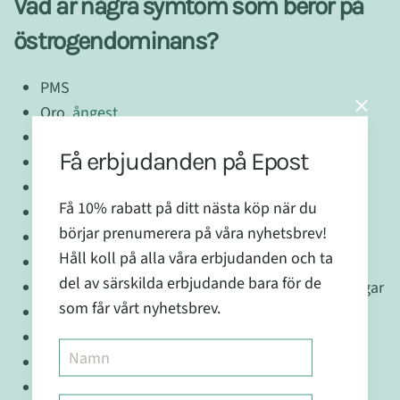
Vad är några symtom som beror på
östrogendominans?
PMS
Oro,
ångest
Depression
Få erbjudanden på Epost
Nervös och skakig
Lättstressad
Få 10% rabatt på ditt nästa köp när du
Humörsvängningar
börjar prenumerera på våra nyhetsbrev!
Gallblåseproblem
Håll koll på alla våra erbjudanden och ta
Oregelbunden cykel
del av särskilda erbjudande bara för de
För mycket mensblödningar och mellanblödningar
som får vårt nyhetsbrev.
Bröstcancer
Bröstcystor och smärta i brösten
Svullnad och ödem
Livmodercystor