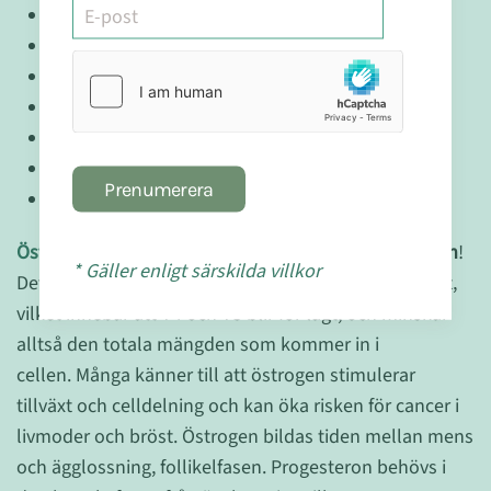
Endometrios
Missfall
Huvudvärk och migrän, särskilt vid PMS
Infertilitet
Sömnsvårigheter
Viktuppgång på mage, höfter och lår
Prenumerera
Sköldkörtelproblem och låg kroppstemperatur
Östrogendominans
påverkar alltså även sköldkörteln
!
* Gäller enligt särskilda villkor
Det ökar det sköldkörtelbindandet proteinet i blodet,
vilket innebär att T4 och T3 blir för lågt, och minskar
alltså den totala mängden som kommer in i
cellen. Många känner till att östrogen stimulerar
tillväxt och celldelning och kan öka risken för cancer i
livmoder och bröst. Östrogen bildas tiden mellan mens
och ägglossning, follikelfasen. Progesteron behövs i