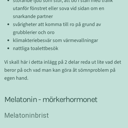
störande ljud som stör, att bo i stan med trafik
utanför fönstret eller sova vid sidan om en
snarkande partner
svårigheter att komma till ro på grund av
grubblerier och oro
klimakteriebesvär som värmevallningar
nattliga toalettbesök
Vi skall här i detta inlägg på 2 delar reda ut lite vad det
beror på och vad man kan göra åt sömnproblem på
egen hand.
Melatonin - mörkerhormonet
Melatoninbrist