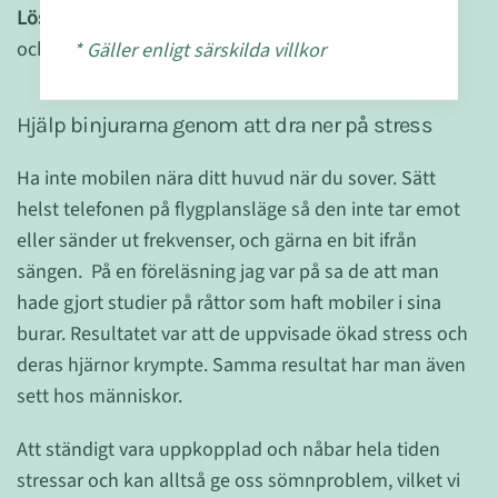
Lösning:
Rätta till orsaken och bygga upp binjurarna
och på så sätt återställa kroppens reserver.
* Gäller enligt särskilda villkor
Hjälp binjurarna genom att dra ner på stress
Ha inte mobilen nära ditt huvud när du sover. Sätt
helst telefonen på flygplansläge så den inte tar emot
eller sänder ut frekvenser, och gärna en bit ifrån
sängen. På en föreläsning jag var på sa de att man
hade gjort studier på råttor som haft mobiler i sina
burar. Resultatet var att de uppvisade ökad stress och
deras hjärnor krympte. Samma resultat har man även
sett hos människor.
Att ständigt vara uppkopplad och nåbar hela tiden
stressar och kan alltså ge oss sömnproblem, vilket vi