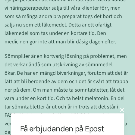
vi näringsterapeuter sälja till våra klienter förr, men
som så många andra bra preparat togs det bort och
säljs nu som ett läkemedel. Detta är ett ofarligt
läkemedel som tas under en kortare tid. Den
medicinen gör inte att man blir dåsig dagen efter.
Sömnpiller är en kortvarig lösning på problemet, men
det verkar ändå som utskrivning av sömnmedel
ökar. De har en mängd biverkningar, förutom att det är
lätt att bli beroende av dem och det är svårt att trappa
ner på dem. Om man måste ta sömntabletter, låt det
vara under en kort tid. Och ta helst melatonin. En del
tar sömntabletter år ut och år in trots att det står i
FASS att det endast skall tas tillfälligt, som högst en
vecka. Många sömnmedel kan kännas som baksmälla
Få erbjudanden på Epost
dagen efter. Det är då i stället bättre att hitta