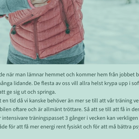
åde när man lämnar hemmet och kommer hem från jobbet bl
ånga lidande. De flesta av oss vill allra helst krypa upp i s
 att ge sig ut och springa.
en tid då vi kanske behöver än mer se till att vår träning verk
r bilen oftare och är allmänt tröttare. Så att se till att få in
 intensivare träningspasset 3 gånger i vecken kan verkligen 
de för att få mer energi rent fysiskt och för att må bättra ps