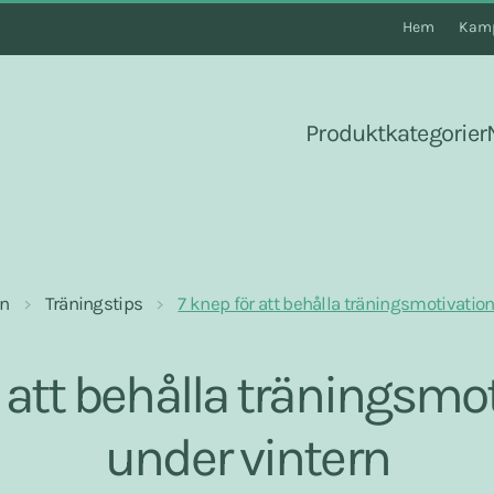
Hem
Kamp
Produktkategorier
en
Träningstips
7 knep för att behålla träningsmotivatio
r att behålla träningsmo
under vintern