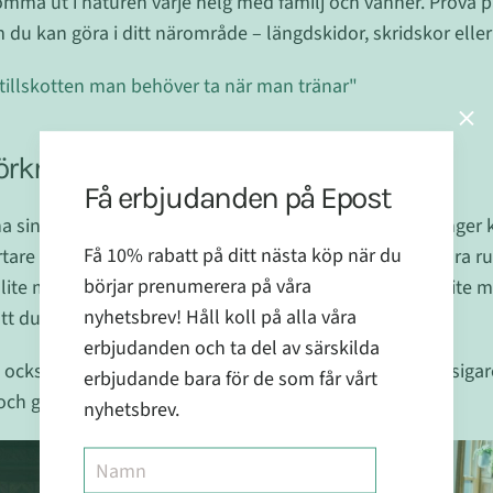
omma ut i naturen varje helg med familj och vänner. Prova p
m du kan göra i ditt närområde – längdskidor, skridskor eller
ttillskotten man behöver ta när man tränar"
örkret
Få erbjudanden på Epost
a sin träningsfördel den med. När man är ute och springer 
Få 10% rabatt på ditt nästa köp när du
ortare än vad man gör. En bra pannlampa gör det inte bara 
börjar prenumerera på våra
s lite mer spännande. Dessutom kan man springa med lite 
nyhetsbrev! Håll koll på alla våra
 att du har reflex på dig så att du syns bra.
erbjudanden och ta del av särskilda
ckså göra att stretchningen på morgonen blir lite mysigare. 
erbjudande bara för de som får vårt
ch gör en stretch-uppvärmning/pandikulering.
nyhetsbrev.