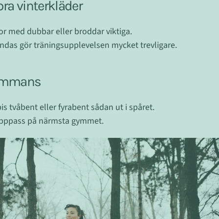
 bra vinterkläder
kor med dubbar eller broddar viktiga.
das gör träningsupplevelsen mycket trevligare.
lsammans
 tvåbent eller fyrabent sådan ut i spåret.
rupppass på närmsta gymmet.