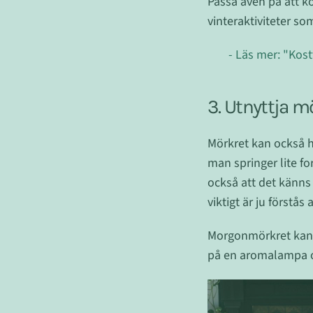
Passa även på att k
vinteraktiviteter so
- Läs mer: "Kos
3. Utnyttja m
Mörkret kan också h
man springer lite f
också att det känn
viktigt är ju förstås
Morgonmörkret kan o
på en aromalampa o