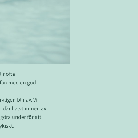
ir ofta
offan med en god
ligen blir av. Vi
 den där halvtimmen av
göra under för att
ykiskt.