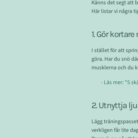
Känns det segt att b
Här listar vi några 
1. Gör kortar
I stället för att spr
göra. Har du snö dä
musklerna och du k
- Läs mer: "5 sk
2. Utnyttja lj
Lägg träningspasset
verkligen får lite da