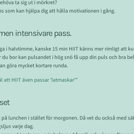
ehöva ta sig ut i mörkret?
tips som kan hjälpa dig att hålla motivationen i gång.
e men intensivare pass.
inga i halvtimme, kanske 15 min HIIT känns mer rimligt att kun
r du bor kan pulsandet i hög snö få upp din puls och bra bel
an göra mycket kortare runda.
äl att HIIT även passar 'latmaskar'"
uset
 på lunchen i stället för morgonen. Då vet du också med sä
gsljus varje dag.