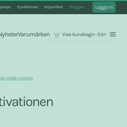
Logga in
anjer
Fyndhörnan
Köpvillkor
Bloggen
Nyheter
Varumärken
Visa kundvagn
-
0 kr
nen under vintern
tivationen