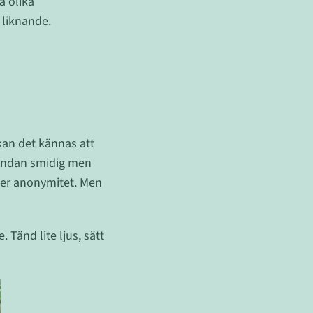
å olika
 liknande.
kan det kännas att
rundan smidig men
mer anonymitet. Men
Tänd lite ljus, sätt