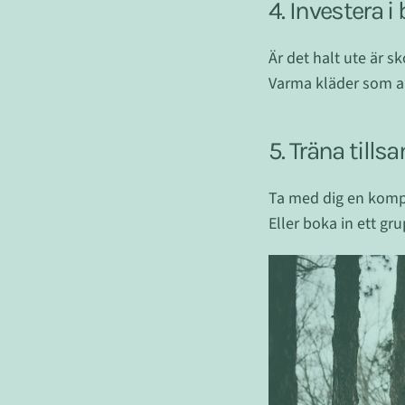
4. Investera i
Är det halt ute är s
Varma kläder som an
5. Träna til
Ta med dig en kompis
Eller boka in ett g