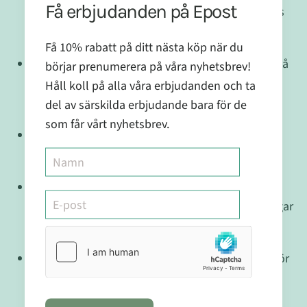
Få erbjudanden på Epost
homeopatiska läkemedel för att stödja kroppens
naturliga försvar och allmänt välbefinnande.
Få 10% rabatt på ditt nästa köp när du
Praktisk storlek: Den lätta, kompakta designen på
börjar prenumerera på våra nyhetsbrev!
10 ml-flaskan gör det enkelt att ta Sankombi D5
Håll koll på alla våra erbjudanden och ta
med dig vart du än går.
del av särskilda erbjudande bara för de
som får vårt nyhetsbrev.
Lätt att ta: De orala dropparna kan enkelt tas
under tungan för maximal absorption.
100% renat vatten: Användningen av rent vatten
säkerställer att varje droppe är fri från föroreningar
och bibehåller produktens renhet och kvalitet.
Tillverkat för oral konsumtion: Tillräckligt mild för
att tas oralt, och ger fördelar direkt till kroppens
system.