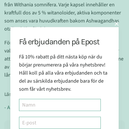
från Withania somnifera. Varje kapsel innehåller en
kraftfull dos av 5 % witanoloider, aktiva komponenter
som anses vara huvudkraften bakom Ashwagandhas
otaliga hälsofördelar.
Få erbjudanden på Epost
För att bevara produkten ren och högkvalitativ har vi
valt att använda vegetabilisk cellulosa och vatten för
Få 10% rabatt på ditt nästa köp när du
att skapa kapseln, samt ett stabiliserande tillsatsämne
börjar prenumerera på våra nyhetsbrev!
av magnesiumsalter av fettsyror, vilket garanterar
Håll koll på alla våra erbjudanden och ta
långvarig hållbarhet och effekt.
del av särskilda erbjudande bara för de
som får vårt nyhetsbrev.
Läs mer om Ashwagandha:
- Adaptogena örter för ett harmoniskt liv utan stress