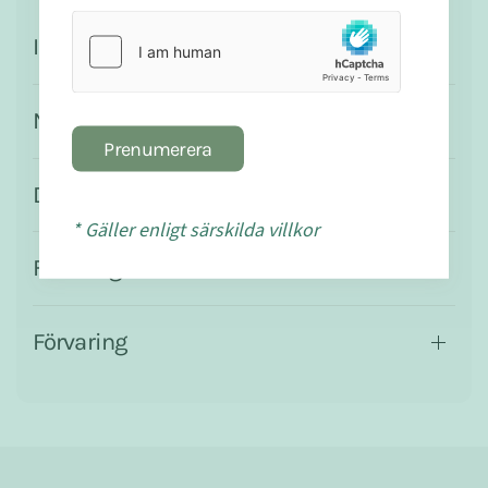
Ingredienser
Näringsvärde
Prenumerera
Dosering
* Gäller enligt särskilda villkor
Försiktighet
Förvaring