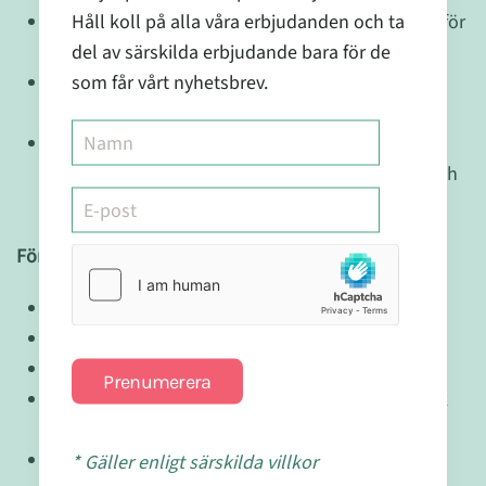
Håll koll på alla våra erbjudanden och ta
Levererar 500mg av Acetyl-L-Karnitin per kapsel för
del av särskilda erbjudande bara för de
optimal hälsostöd
som får vårt nyhetsbrev.
Innehåller L-Leucin, en aminosyra som stödjer
muskelåterhämtning
Innehåller inga skadliga tillsatser som
mikrokristallin cellulosa (stabiliseringsmedel) och
kiseldioxid (fyllnadsmedel)
Fördelar
:
Stödjer hjärnhälsa och kognitiv funktion
Främjar bättre nervfunktion
Hjälper till att förbättra mental prestanda
Prenumerera
Erbjuder stöd för muskelåterhämtning och fysisk
prestanda
Ren och säker, fri från skadliga tillsatser
* Gäller enligt särskilda villkor