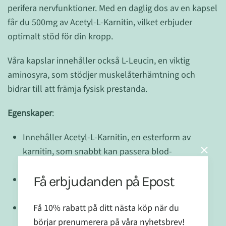
perifera nervfunktioner. Med en daglig dos av en kapsel
får du 500mg av Acetyl-L-Karnitin, vilket erbjuder
optimalt stöd för din kropp.
Våra kapslar innehåller också L-Leucin, en viktig
aminosyra, som stödjer muskelåterhämtning och
bidrar till att främja fysisk prestanda.
Egenskaper
:
Innehåller Acetyl-L-Karnitin, en esterform av
karnitin, som snabbt kan passera blod-
hjärnbarriären
Få erbjudanden på Epost
Formulerad för att stödja hjärnhälsa och perifera
nervfunktioner
Få 10% rabatt på ditt nästa köp när du
Förstärker produktionen av acetylkolin, en
börjar prenumerera på våra nyhetsbrev!
nyckelneurotransmittor