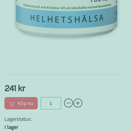
241 kr
Köp nu
Lagerstatus:
I lager