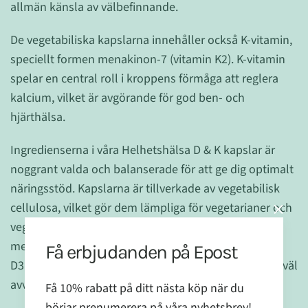
allmän känsla av välbefinnande.
De vegetabiliska kapslarna innehåller också K-vitamin,
speciellt formen menakinon-7 (vitamin K2). K-vitamin
spelar en central roll i kroppens förmåga att reglera
kalcium, vilket är avgörande för god ben- och
hjärthälsa.
Ingredienserna i våra Helhetshälsa D & K kapslar är
noggrant valda och balanserade för att ge dig optimalt
näringsstöd. Kapslarna är tillverkade av vegetabilisk
cellulosa, vilket gör dem lämpliga för vegetarianer och
veganer. Med en fyllning av mikrokristallin cellulosa,
menakinon-7 (vitamin K2) och kolekalciferol (vitamin
Få erbjudanden på Epost
D3*) blandat med majsstärkelse, ger varje kapsel en väl
avvägd dos av nödvändiga vitaminer.
Få 10% rabatt på ditt nästa köp när du
börjar prenumerera på våra nyhetsbrev!