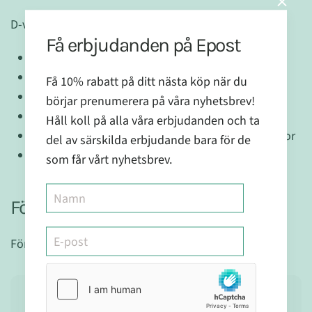
D-vitamin bidrar till:
Få erbjudanden på Epost
att bibehålla normal benstomme
immunsystemets normala funktion
Få 10% rabatt på ditt nästa köp när du
att bibehålla normal muskelfunktion
börjar prenumerera på våra nyhetsbrev!
att bibehålla normala tänder
Håll koll på alla våra erbjudanden och ta
normalt upptag/utnyttjande av kalcium och fosfor
del av särskilda erbjudande bara för de
normala kalciumnivåer i blodet
som får vårt nyhetsbrev.
Förvaring:
Förvaras torrt och utom räckhåll för barn.