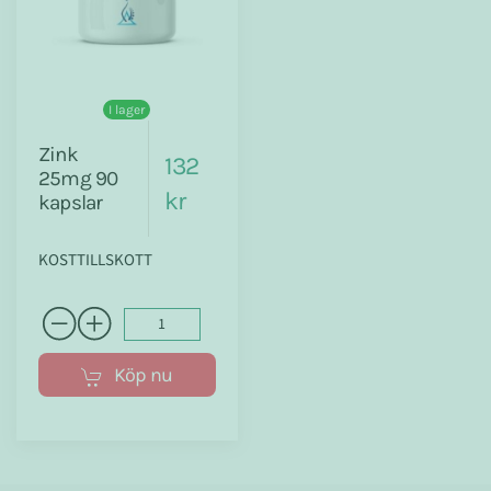
I lager
Zink
132
25mg 90
kr
kapslar
KOSTTILLSKOTT
Köp nu