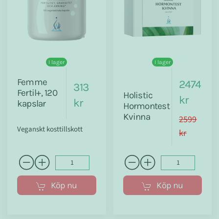
I lager
I lager
Femme
2474
313
Fertil+, 120
Holistic
kr
kr
kapslar
Hormontest
Kvinna
2599
Veganskt kosttillskott
kr
Köp nu
Köp nu