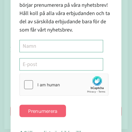
börjar prenumerera på våra nyhetsbrev!
Håll koll på alla våra erbjudanden och ta
del av särskilda erbjudande bara för de
I lager
I lager
som får vårt nyhetsbrev.
Hormone
133
Nr 1
Balans 60
136
kr
Calcium
gummies
fluoratum
- KORT
kr
190 kr
D6 Cellsalt
DATUM
200 Tabletter
Bäst före datum går ut
MAJ 2026
Prenumerera
Köp nu
Köp nu