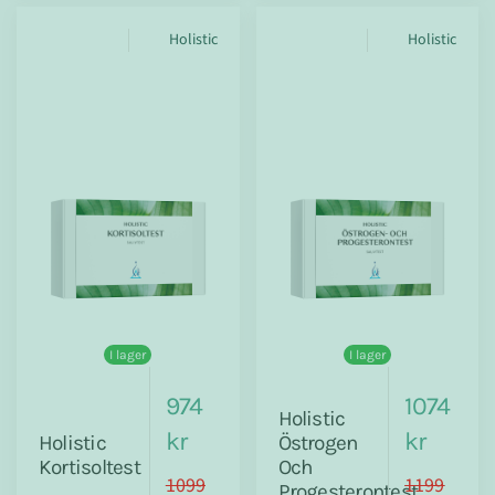
Holistic
Holistic
I lager
I lager
974
1074
Holistic
kr
kr
Holistic
Östrogen
Kortisoltest
Och
1099
1199
Progesterontest