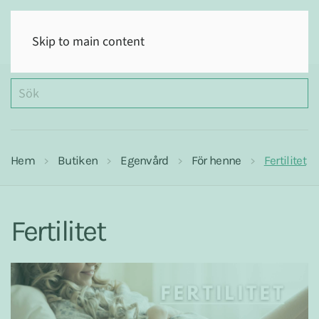
(0)
Skip to main content
Hem
Butiken
Egenvård
För henne
Fertilitet
Fertilitet