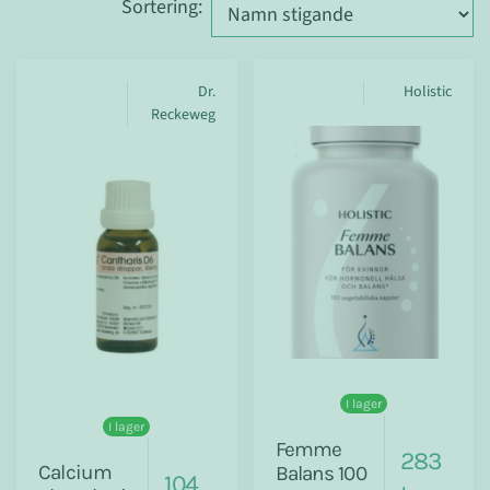
Sortering
:
Dr.
Holistic
Reckeweg
I lager
I lager
Femme
283
Calcium
Balans 100
104