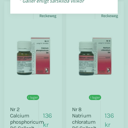
* Gäller enligt särskilda villkor
Dr.
Dr.
Reckeweg
Reckeweg
I lager
I lager
Nr 2
Nr 8
136
136
Calcium
Natrium
phosphoricum
chloratum
kr
kr