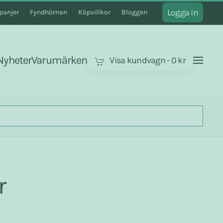
Logga in
anjer
Fyndhörnan
Köpvillkor
Bloggen
Nyheter
Varumärken
Visa kundvagn
-
0 kr
r