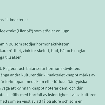
s i klimakteriet
eextrakt (Lifenol®) som stödjer en lugn
amin B6 som stödjer hormonaktiviteten
d trötthet, zink för skelett, hud, hår och naglar
a tillsatser
et. Reglerar och balanserar hormonaktiviteten.
ånga andra kulturer där klimakteriet knappt märks av
är förknippad med skam eller förlust. Där typiska
 vaga att kvinnan knappt noterar dem, och där
e likställs med bortfall av kvinnlighet. I vissa kulturer
 med som en vinst av att få bli äldre och som en