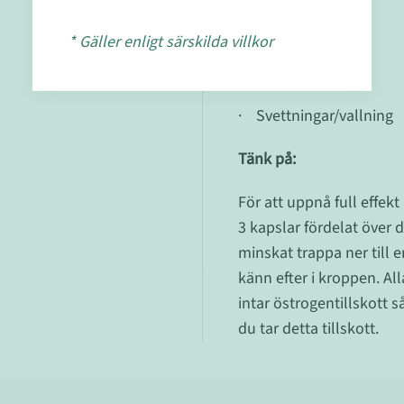
​· Bättre sömn
* Gäller enligt särskilda villkor
​· Benskörhet​
· Svettningar/vallning
Tänk på:
För att uppnå full effek
3 kapslar fördelat över 
minskat trappa ner till 
känn efter i kroppen. Al
intar östrogentillskott 
du tar detta tillskott.