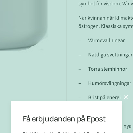
symbol för visdom. Vår vi
När kvinnan når klimakt
östrogen. Klassiska sym
– Värmevallningar
– Nattliga svettningar
– Torra slemhinnor
– Humörsvängningar
– Brist på energi
– Viktökning
Få erbjudanden på Epost
Övergången till den nya