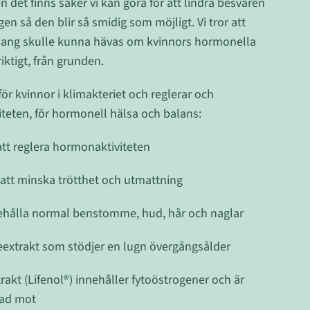
 det finns saker vi kan göra för att lindra besvären
en så den blir så smidig som möjligt. Vi tror att
klang skulle kunna hävas om kvinnors hormonella
ktigt, från grunden.​
för kvinnor i klimakteriet och reglerar och
teten, för hormonell hälsa och balans:
att reglera hormonaktiviteten ​
 att minska trötthet och utmattning
bibehålla normal benstomme, hud, hår och naglar
extrakt som stödjer en lugn övergångsålder
akt (Lifenol®) innehåller fytoöstrogener och är
isad mot