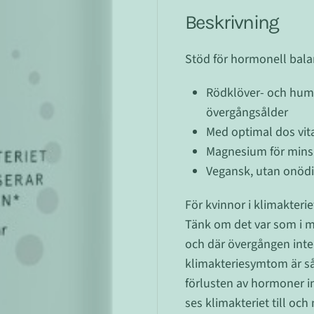
Beskrivning
Stöd för hormonell balan
Rödklöver- och huml
övergångsålder
Med optimal dos vit
Magnesium för minska
Vegansk, utan onödig
För kvinnor i klimakteri
Tänk om det var som i m
och där övergången inte 
klimakteriesymtom är så
förlusten av hormoner int
ses klimakteriet till och