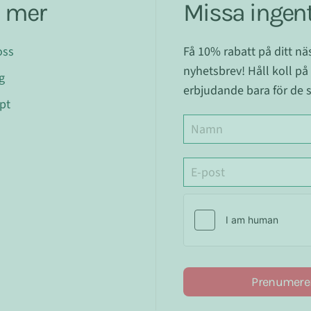
a mer
Missa ingent
oss
Få 10% rabatt på ditt n
nyhetsbrev! Håll koll på
g
erbjudande bara för de s
pt
Prenumere