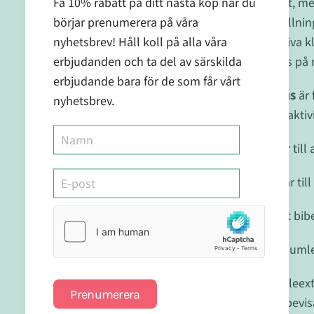
Få 10% rabatt på ditt nästa köp när du
såväl känslomässigt, men
börjar prenumerera på våra
och förenkla omställning
nyhetsbrev! Håll koll på alla våra
klimakteriets negativa 
erbjudanden och ta del av särskilda
besvär behandlades på ri
erbjudande bara för de som får vårt
Holistic Femme Paus
är 
nyhetsbrev.
balanserar hormonaktivi
· Vitamin B6 bidrar till 
· Magnesium bidrar till
​· Zink bidrar till att 
· Rödklöver- och humle
​Rödklöver och humleextr
Prenumerera
kliniskt testad och bev