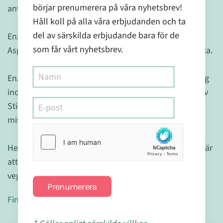
börjar prenumerera på våra nyhetsbrev!
användas av veganer och vegetarianer.
Håll koll på alla våra erbjudanden och ta
del av särskilda erbjudande bara för de
Enzymerna bildas av olika mikroorganismer varav
som får vårt nyhetsbrev.
Aspergillus Oryzae och Aspergillus Niger är de främsta.
Enzymer från Aspergillus har en långvarig användning
inom livsmedelsindustrin i Asien och i västra delen av
Stilla Havet för framställning av exempelvis
misoprodukter.
Helazym är registerat hos Vegan Society, vilket innebär
att produkten kan användas av vegetarianer och
veganer.
Prenumerera
Finns även som 200 kapslar