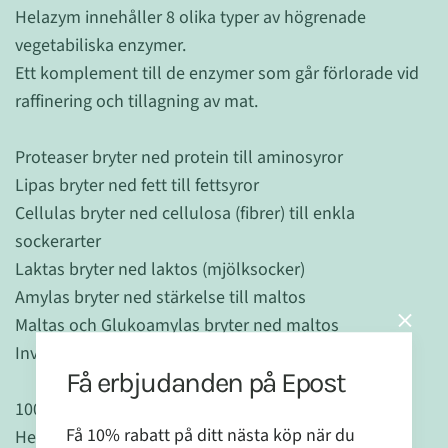
Helazym innehåller 8 olika typer av högrenade
vegetabiliska enzymer.
Ett komplement till de enzymer som går förlorade vid
raffinering och tillagning av mat.
Proteaser bryter ned protein till aminosyror
Lipas bryter ned fett till fettsyror
Cellulas bryter ned cellulosa (fibrer) till enkla
sockerarter
Laktas bryter ned laktos (mjölksocker)
Amylas bryter ned stärkelse till maltos
Maltas och Glukoamylas bryter ned maltos
Invertas bryter ned rörsocker till enkla sockerarter.
Få erbjudanden på Epost
100 % VEGETABILISKT
Få 10% rabatt på ditt nästa köp när du
Helazym® är registrerat av Vegan Society och kan