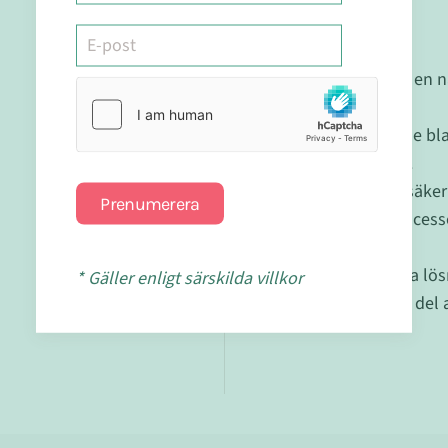
Fördelar
:
Tillhandahåller en 
alternativ.
Den balanserade bla
önskat resultat.
Kvaliteten och säke
Prenumerera
tillverkningsproce
krav.
Den lättanvända lösn
* Gäller enligt särskilda villkor
Det kan vara en del 