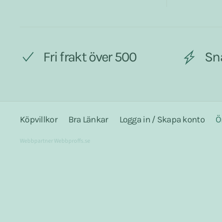
Fri frakt över 500
Sn
Köpvillkor
Bra Länkar
Logga in / Skapa konto
Ö
Webbpartner
Webbproffs.se