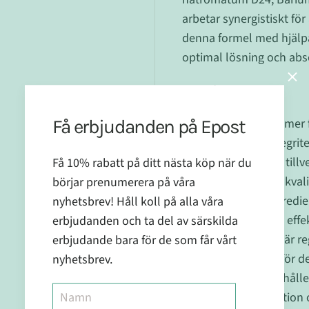
arbetar synergistiskt fö
denna formel med hjälp
optimal lösning och abs
Egenskaper
:
Få erbjudanden på Epost
Produkten kommer f
kvalitet och integri
Få 10% rabatt på ditt nästa köp när du
Varje lösning är tillv
börjar prenumerera på våra
produkt av hög kvali
nyhetsbrev! Håll koll på alla våra
Produktens ingredien
erbjudanden och ta del av särskilda
för att skapa en effe
erbjudande bara för de som får vårt
COPRESO Spag är reg
nyhetsbrev.
ger förtroende för de
Lösningen innehåller
optimal absorption 