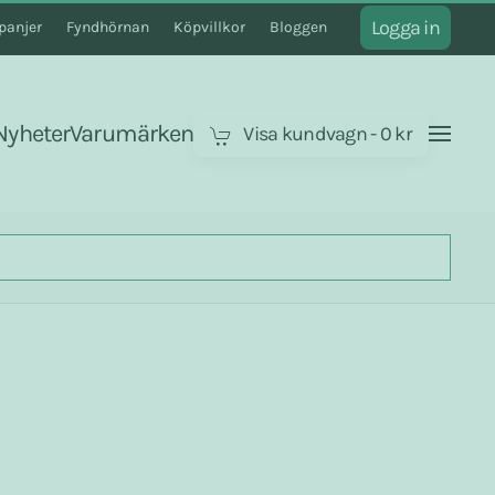
Logga in
anjer
Fyndhörnan
Köpvillkor
Bloggen
Nyheter
Varumärken
Visa kundvagn
-
0 kr