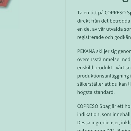
Ta en titt på COPRESO 
direkt från det betrodd
en del av vår utvalda s
registrerade och godkänd
PEKANA skiljer sig geno
överensstämmelse med Go
enskild produkt i vårt s
produktionsanläggning i 
säkerställer att du kan 
högsta standard.
COPRESO Spag är ett hom
indikation, som innehåll
Dessa ingredienser, ink
natromatum D24, Barium