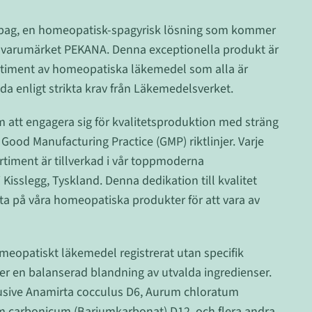
Spag, en homeopatisk-spagyrisk lösning som kommer
a varumärket PEKANA. Denna exceptionella produkt är
ortiment av homeopatiska läkemedel som alla är
a enligt strikta krav från Läkemedelsverket.
m att engagera sig för kvalitetsproduktion med sträng
od Manufacturing Practice (GMP) riktlinjer. Varje
ortiment är tillverkad i vår toppmoderna
Kisslegg, Tyskland. Denna dedikation till kvalitet
lita på våra homeopatiska produkter för att vara av
eopatiskt läkemedel registrerat utan specifik
er en balanserad blandning av utvalda ingredienser.
lusive Anamirta cocculus D6, Aurum chloratum
 carbonicum (Bariumkarbonat) D12, och flera andra,