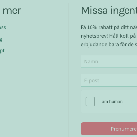
a mer
Missa ingent
oss
Få 10% rabatt på ditt n
nyhetsbrev! Håll koll på
g
erbjudande bara för de s
pt
Prenumere