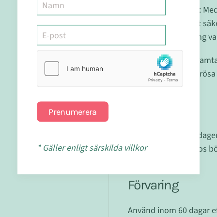
Användarvänlig: Med
är det enkelt att sä
potent blandning va
Vetenskapligt framta
känt för sin rigorös
Dosering
Prenumerera
1 tesked (5 ml) om dage
* Gäller enligt särskilda villkor
Rekommenderad dos bör 
Förvaring
Använd inom 60 dagar ef