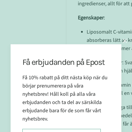
ingredienser, allt för at
Egenskaper
:
Liposomalt C-vitamin
absorberas lätt av 
traditionella former 
Få erbjudanden på Epost
Svarta fläderbär: Sva
egenskaper, kan hjälp
Få 10% rabatt på ditt nästa köp när du
E-vitamin: E-vitamin 
börjar prenumerera på våra
vilket gör det till 
nyhetsbrev! Håll koll på alla våra
erbjudanden och ta del av särskilda
Fritt från onödiga til
erbjudande bara för de som får vårt
konserveringsmedel,
nyhetsbrev.
produkt. Allt du får 