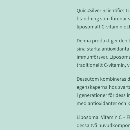
QuickSilver Scientifics L
blandning som förenar s
liposomalt C-vitamin och
Denna produkt ger den b
sina starka antioxidant
immunförsvar. Liposomal
traditionellt C-vitamin, 
Dessutom kombineras de
egenskaperna hos svarta
i generationer för dess 
med antioxidanter och ka
Liposomal Vitamin C + Fl
dessa två huvudkompone