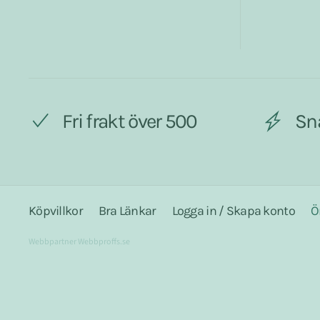
Fri frakt över 500
Sn
Köpvillkor
Bra Länkar
Logga in / Skapa konto
Ö
Webbpartner
Webbproffs.se