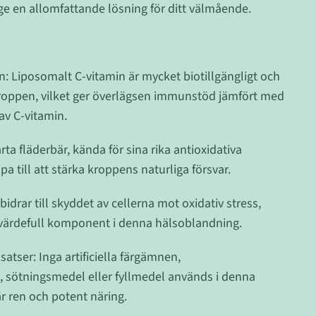
t ge en allomfattande lösning för ditt välmående.
: Liposomalt C-vitamin är mycket biotillgängligt och
kroppen, vilket ger överlägsen immunstöd jämfört med
av C-vitamin.
rta fläderbär, kända för sina rika antioxidativa
a till att stärka kroppens naturliga försvar.
bidrar till skyddet av cellerna mot oxidativ stress,
en värdefull komponent i denna hälsoblandning.
lsatser: Inga artificiella färgämnen,
 sötningsmedel eller fyllmedel används i denna
är ren och potent näring.