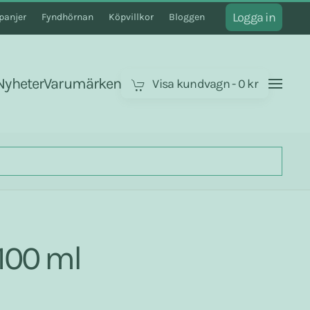
Logga in
anjer
Fyndhörnan
Köpvillkor
Bloggen
Nyheter
Varumärken
Visa kundvagn
-
0 kr
100 ml