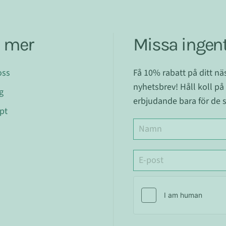
a mer
Missa ingent
oss
Få 10% rabatt på ditt n
nyhetsbrev! Håll koll på
g
erbjudande bara för de s
pt