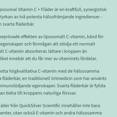
iposomal Vitamin C + Fläder är en kraftfull, synergistisk
tyrkan av två potenta hälsofrämjande ingredienser -
 svarta fläderbär.
eprövade effekten av liposomalt C-vitamin, känd för
a egenskaper och förmågan att stödja ett normalt
t C-vitamin absorberas lättare i kroppen än
vilket innebär att du får mer av vitaminets fördelar.
tta högkvalitativa C-vitamin med de hälsosamma
 fläderbär, en traditionell örtmedicin som har använts
immunstödjande egenskaper. Svarta fläderbär är fyllda
n bidra till kroppens naturliga försvar.
äder från QuickSilver Scientific innehåller inte bara
nter, utan också E-vitamin och andra hälsosamma