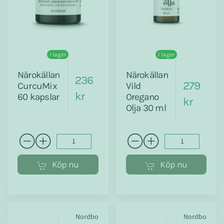
I lager
I lager
Närokällan
Närokällan
236
279
CurcuMix
Vild
kr
60 kapslar
Oregano
kr
Olja 30 ml
Köp nu
Köp nu
Nordbo
Nordbo