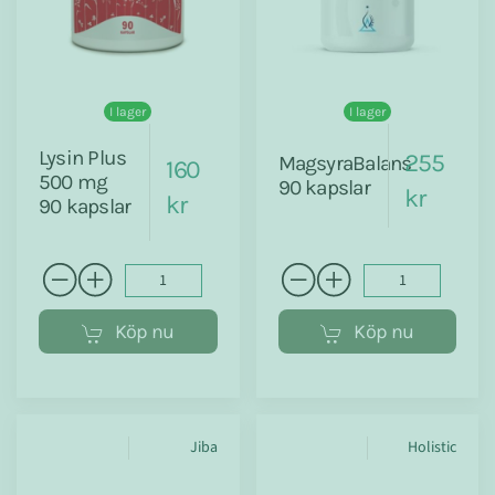
I lager
I lager
Lysin Plus
255
MagsyraBalans
160
500 mg
90 kapslar
kr
kr
90 kapslar
Köp nu
Köp nu
Jiba
Holistic