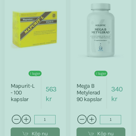
I lager
I lager
Mapurit-L
Mega B
563
340
- 100
Metylerad
kr
kr
kapslar
90 kapslar
Köp nu
Köp nu