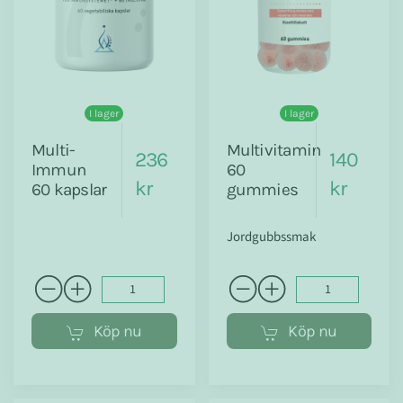
I lager
I lager
Multi-
Multivitamin
236
140
Immun
60
kr
kr
60 kapslar
gummies
Jordgubbssmak
Köp nu
Köp nu