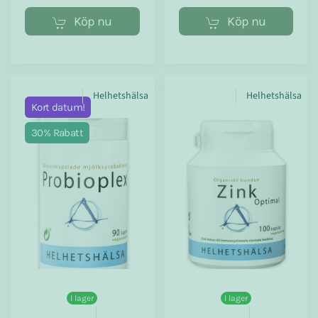
Köp nu
Köp nu
Helhetshälsa
Helhetshälsa
Kort datum!
30% Rabatt
I lager
I lager