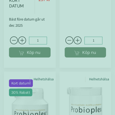
KORT
DATUM
Bäst före datum går ut
dec 2025
Köp nu
Köp nu
Helhetshälsa
Helhetshälsa
Kort datum!
30% Rabatt