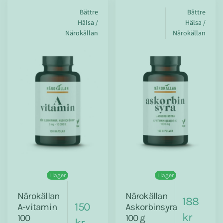
Bättre
Bättre
Hälsa /
Hälsa /
Närokällan
Närokällan
I lager
I lager
Närokällan
Närokällan
188
150
A-vitamin
Askorbinsyra
kr
100
100 g
kr