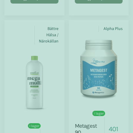
Bättre
Alpha Plus
Hälsa /
Närokällan
I lager
Metagest
I lager
401
90