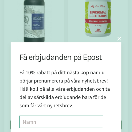
I lager
Få erbjudanden på Epost
I lager
Liposomal
Liposomal
Få 10% rabatt på ditt nästa köp när du
L-
281
964
Glutathione
Glutation
börjar prenumerera på våra nyhetsbrev!
kr
Complex
200mg 30
kr
Håll koll på alla våra erbjudanden och ta
100 ml
kap
del av särskilda erbjudande bara för de
som får vårt nyhetsbrev.
Köp nu
Köp nu