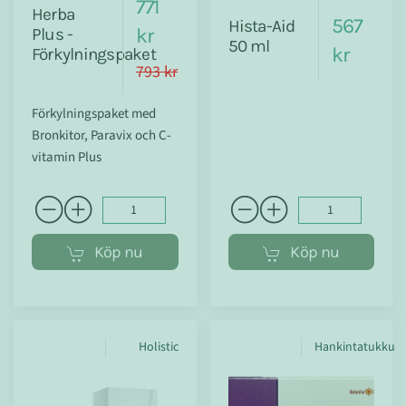
771
Herba
567
Hista-Aid
kr
Plus -
50 ml
kr
Förkylningspaket
793 kr
Förkylningspaket med
Bronkitor, Paravix och C-
vitamin Plus
Köp nu
Köp nu
Holistic
Hankintatukku