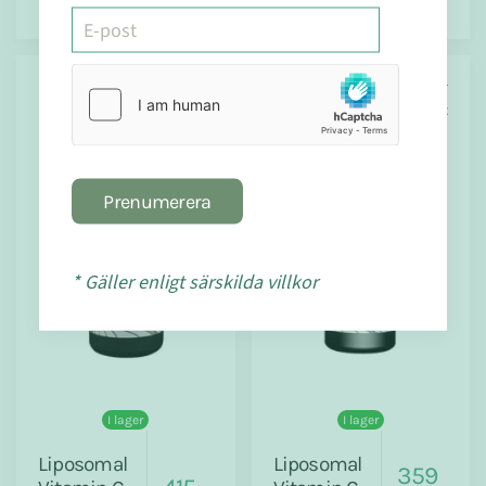
Quicksilver
Quicksilver
Scientific
Scientific
Prenumerera
* Gäller enligt särskilda villkor
I lager
I lager
Liposomal
Liposomal
359