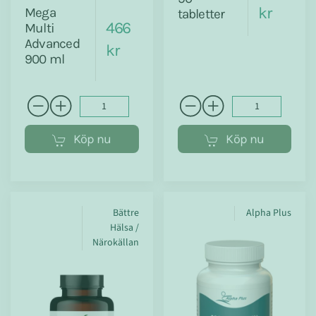
kr
Mega
tabletter
466
Multi
Advanced
kr
900 ml
Köp nu
Köp nu
Bättre
Alpha Plus
Hälsa /
Närokällan