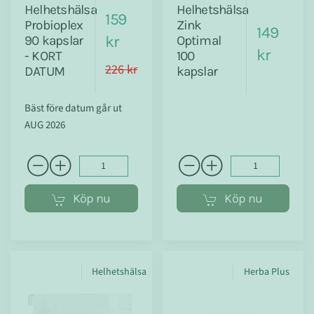
Helhetshälsa
Helhetshälsa
159
Probioplex
Zink
149
kr
90 kapslar
Optimal
kr
- KORT
100
226 kr
DATUM
kapslar
Bäst före datum går ut
AUG 2026
Köp nu
Köp nu
Helhetshälsa
Herba Plus