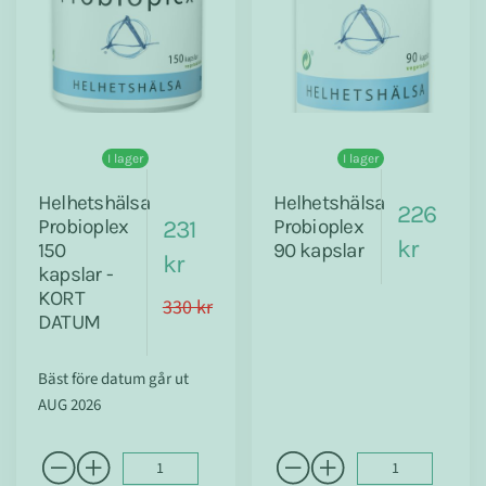
I lager
I lager
Helhetshälsa
Helhetshälsa
226
Probioplex
231
Probioplex
kr
150
90 kapslar
kr
kapslar -
KORT
330 kr
DATUM
Bäst före datum går ut
AUG 2026