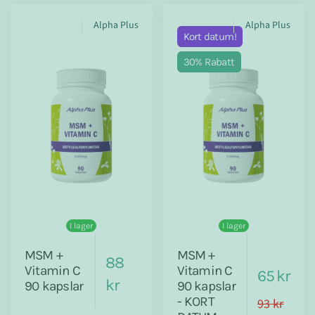
Alpha Plus
Alpha Plus
Kort datum!
30% Rabatt
I lager
I lager
MSM +
MSM +
88
Vitamin C
Vitamin C
65 kr
kr
90 kapslar
90 kapslar
- KORT
93 kr