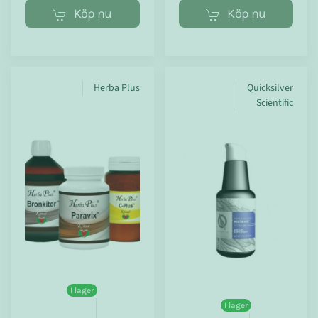
Köp nu
Köp nu
Herba Plus
Quicksilver
Scientific
I lager
I lager