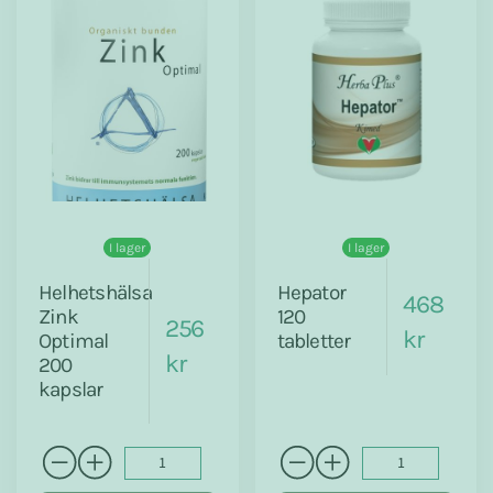
I lager
I lager
Helhetshälsa
Hepator
468
Zink
120
256
kr
Optimal
tabletter
kr
200
kapslar