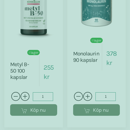
I lager
378
I lager
Monolaurin
90 kapslar
kr
Metyl B-
255
50 100
kr
kapslar
Köp nu
Köp nu