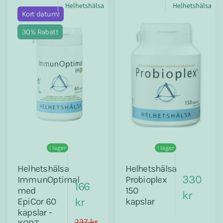
Helhetshälsa
Helhetshälsa
Kort datum!
30% Rabatt
I lager
I lager
Helhetshälsa
Helhetshälsa
330
ImmunOptimal
Probioplex
166
med
150
kr
kr
EpiCor 60
kapslar
kapslar -
237 kr