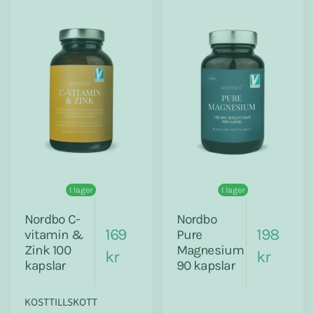
I lager
I lager
Nordbo C-
Nordbo
169
198
vitamin &
Pure
Zink 100
Magnesium
kr
kr
kapslar
90 kapslar
KOSTTILLSKOTT