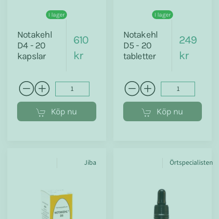
I lager
I lager
Notakehl
Notakehl
610
249
D4 - 20
D5 - 20
kr
kr
kapslar
tabletter
Köp nu
Köp nu
Jiba
Örtspecialisten