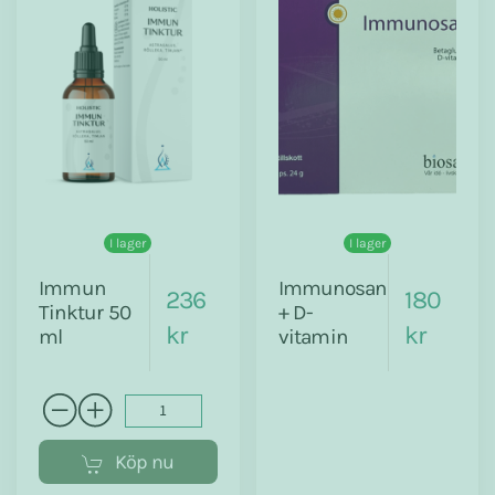
I lager
I lager
Immun
Immunosan
236
180
Tinktur 50
+ D-
kr
kr
ml
vitamin
Köp nu