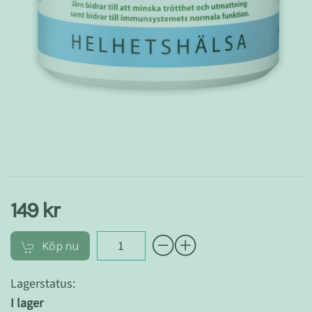
149 kr
Köp nu
Lagerstatus:
I lager