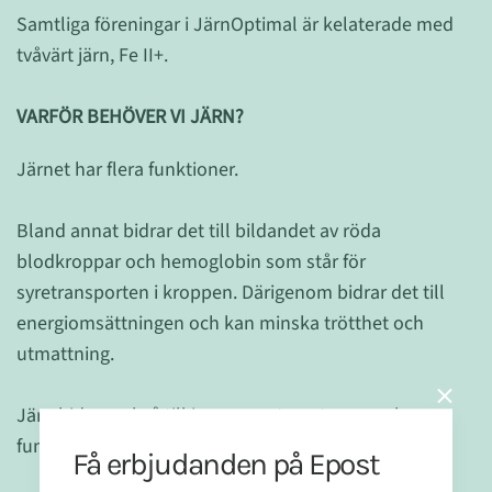
Samtliga föreningar i JärnOptimal är kelaterade med
tvåvärt järn, Fe II+.
VARFÖR BEHÖVER VI JÄRN?
Järnet har flera funktioner.
Bland annat bidrar det till bildandet av röda
blodkroppar och hemoglobin som står för
syretransporten i kroppen. Därigenom bidrar det till
energiomsättningen och kan minska trötthet och
utmattning.
Järn bidrar också till immunsystemets normala
funktion samt har en roll i celldelningsprocessen.
Få erbjudanden på Epost