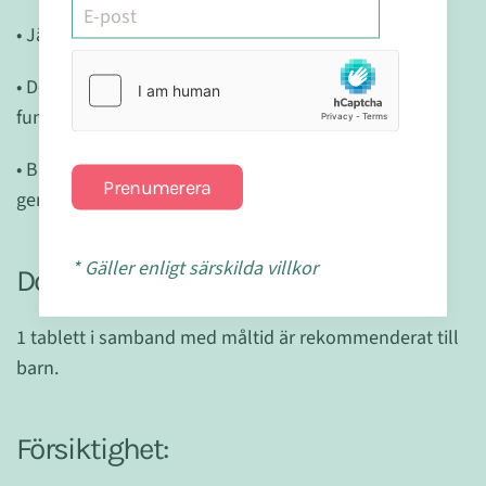
• Järn stöder barns normala kognitiva utveckling
• D-vitamin hjälper till att upprätthålla ett normalt
fungerande immunsystem hos barn
• Bidrar till barns övergripande hälsosamma livsstil
Prenumerera
genom att ge extra stöd och näring.
* Gäller enligt särskilda villkor
Dosering:
1 tablett i samband med måltid är rekommenderat till
barn.
Försiktighet: