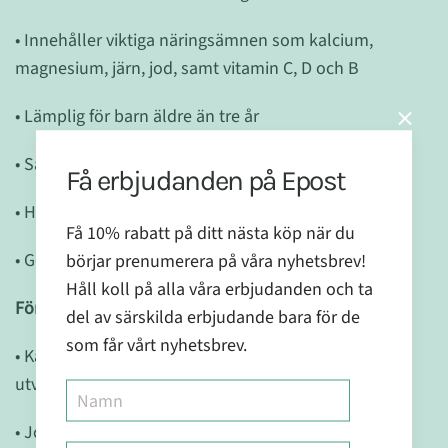
• Innehåller viktiga näringsämnen som kalcium,
magnesium, järn, jod, samt vitamin C, D och B
• Lämplig för barn äldre än tre år
• Saknar skadliga sötningsmedel eller färgämnen
Få erbjudanden på Epost
• Har en behaglig bärsmak som barn älskar
Få 10% rabatt på ditt nästa köp när du
• Gör det enkelt att komplettera barnens kost
börjar prenumerera på våra nyhetsbrev!
Håll koll på alla våra erbjudanden och ta
Fördelar
:
del av särskilda erbjudande bara för de
som får vårt nyhetsbrev.
• Kalcium och D-vitamin bidrar till normal tillväxt och
utveckling av barns skelett
• Jod bidrar till barns normala tillväxt