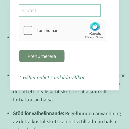
godkänd, fri från genetiskt modifierade råvaror,
bakterier, jäst, svampar och tungmetaller för din
trygghet och välbefinnande.
Effektiv absorption:
Våra specialutformade
extraktionsmetoder säkerställer att de aktiva
beståndsdelarna i läkemalvabladet absorberas
Prenumerera
effektivt av kroppen.
Universell användning:
Läkemalvablad 333A passar
* Gäller enligt särskilda villkor
alla oavsett livsstil eller kostpreferenser, vilket gör
det till ett idealiskt tillskott för alla som vill
förbättra sin hälsa.
Stöd för välbefinnande:
Regelbunden användning
av detta kosttillskott kan bidra till allmän hälsa