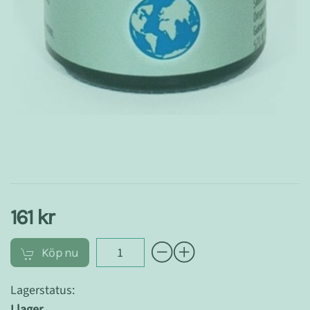
161 kr
Köp nu
Lagerstatus:
I lager