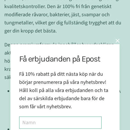
kvalitetskontroller. Den är 100% fri från genetiskt
modifierade råvaror, bakterier, jäst, svampar och
tungmetaller, vilket ger dig fullständig trygghet att du
ger din kropp det bästa.
Denna premiumformula innehåller huvudsakligen
aktiva beståndsdelar såsom slemämnen (25-35%,
Få erbjudanden på Epost
högst i roten), asparigin och garvämnen. Dessa
kraftfulla ingredienser har varsamt utvunnits för att
Få 10% rabatt på ditt nästa köp när du
säkerställa maximal absorption och effekt.
börjar prenumerera på våra nyhetsbrev!
Håll koll på alla våra erbjudanden och ta
Högkvalitativa ingredienser:
Läkemalvablad 333A
del av särskilda erbjudande bara för de
är framställt med en avancerad blandning av
som får vårt nyhetsbrev.
slemämnen, asparigin och garvämnen för att ge
maximal effekt.
Renhet och säkerhet:
Produkten är testad och