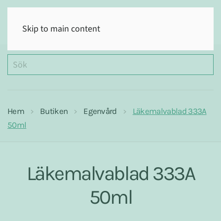
(0)
Skip to main content
Hem
Butiken
Egenvård
Läkemalvablad 333A
50ml
Läkemalvablad 333A
50ml