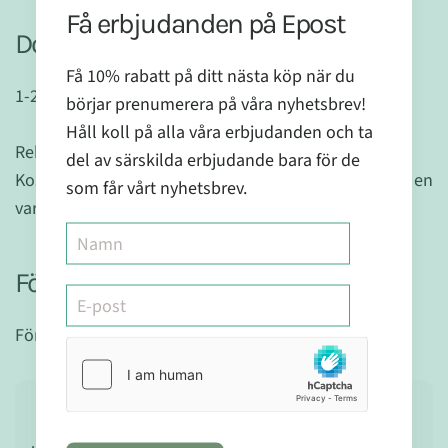
Få erbjudanden på Epost
Dosering vuxna
Få 10% rabatt på ditt nästa köp när du
1-2 kapslar per dag eller enligt rekommendation.
börjar prenumerera på våra nyhetsbrev!
Håll koll på alla våra erbjudanden och ta
Rekommenderad dos bör inte överskridas.
del av särskilda erbjudande bara för de
Kosttillskott bör inte användas som ett alternativ till en
som får vårt nyhetsbrev.
varierad kost.
Förvaring
Förvaras torrt och utom räckhåll för barn.