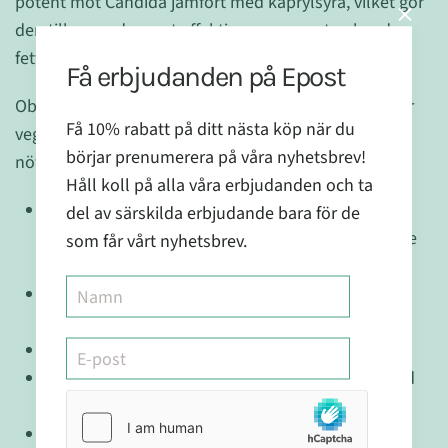
potent mot Candida jämfört med kaprylsyra, vilket gör
den till en av de mest effektiva svampmotverkande
fettsyrorna vi känner till.
Få erbjudanden på Epost
Observera dock att Formula SF722 inte är lämplig för
Få 10% rabatt på ditt nästa köp när du
veganer, eftersom gelatinkapseln kommer från
börjar prenumerera på våra nyhetsbrev!
nötkreatur.
Håll koll på alla våra erbjudanden och ta
Innehåller Undekansyra (undecylensyra), en
del av särskilda erbjudande bara för de
naturlig fettsyra känt för sina svampbekämpande
som får vårt nyhetsbrev.
egenskaper
Stödjer en sund tarmflora och hjälper till att
bekämpa svampinfektioner som Candida
Bidrar till att bibehålla en sund vaginalflora
Sex gånger mer potent mot Candida jämfört med
kaprylsyra
Tillverkad av högkvalitativa ingredienser