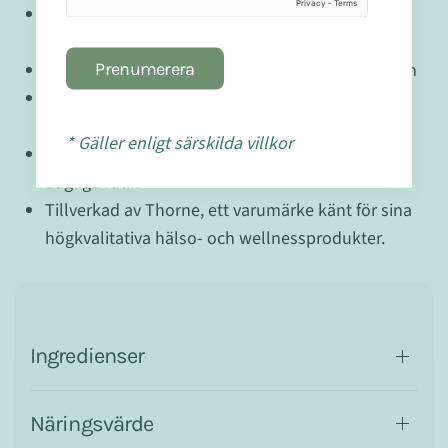
Fri från konstgjorda färgämnen, smaker och
konserveringsmedel
Prenumerera
Ej lämplig för veganer på grund av gelatinkapseln
250 kapslar per flaska, vilket ger en generös
tillförsel för kontinuerlig stöd
* Gäller enligt särskilda villkor
Enkel att ta med vatten och passar enkelt in i din
dagliga rutin
Tillverkad av Thorne, ett varumärke känt för sina
högkvalitativa hälso- och wellnessprodukter.
Ingredienser
Näringsvärde