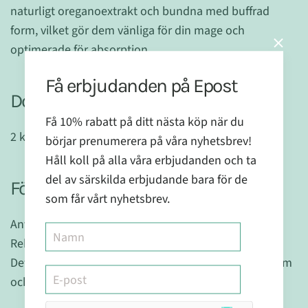
naturligt oreganoextrakt och bundna med buffrad
form, vilket gör dem vänliga för din mage och
optimerade för absorption.
Få erbjudanden på Epost
Dosering:
Få 10% rabatt på ditt nästa köp när du
2 kapslar, 2 gånger / dag
börjar prenumerera på våra nyhetsbrev!
Håll koll på alla våra erbjudanden och ta
del av särskilda erbjudande bara för de
Försiktighet:
som får vårt nyhetsbrev.
Användes ej vid graviditet eller amning.
Rekommenderad dos bör ej överskridas.
Detta är ett kosttillskott och ersätter inte en hälsosam
och varierad kost.