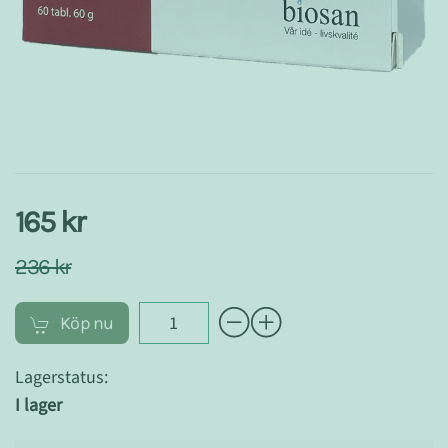
165 kr
236 kr
Köp nu
Lagerstatus:
I lager