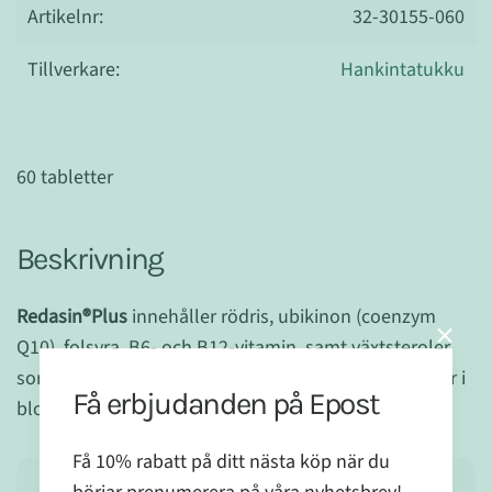
Artikelnr:
32-30155-060
Tillverkare:
Hankintatukku
60 tabletter
Beskrivning
Redasin®Plus
innehåller rödris, ubikinon (coenzym
Q10), folsyra, B6- och B12-vitamin, samt växtsteroler
som bidrar till att bibehålla normala kolesterolnivåer i
Få erbjudanden på Epost
blodet.
Få 10% rabatt på ditt nästa köp när du