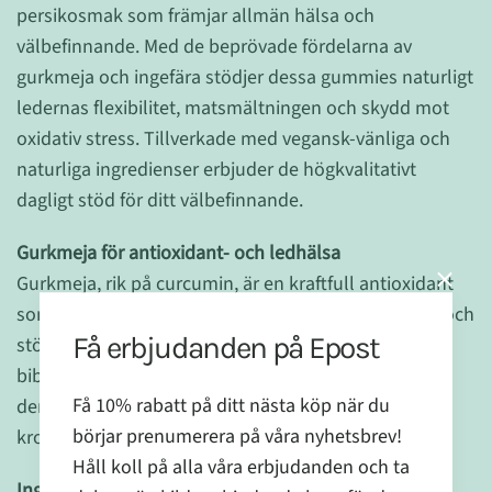
persikosmak som främjar allmän hälsa och
välbefinnande. Med de beprövade fördelarna av
gurkmeja och ingefära stödjer dessa gummies naturligt
ledernas flexibilitet, matsmältningen och skydd mot
oxidativ stress. Tillverkade med vegansk-vänliga och
naturliga ingredienser erbjuder de högkvalitativt
dagligt stöd för ditt välbefinnande.
Gurkmeja för antioxidant- och ledhälsa
Gurkmeja, rik på curcumin, är en kraftfull antioxidant
som spelar en viktig roll i att minska oxidativ stress och
Få erbjudanden på Epost
stödja friska leder. Studier visar att den kan bidra till
bibehållen ledflexibilitet och komfort samtidigt som
Få 10% rabatt på ditt nästa köp när du
den främjar en balanserad inflammatorisk respons i
börjar prenumerera på våra nyhetsbrev!
kroppen. (
1
,
2
)
Håll koll på alla våra erbjudanden och ta
Ingefära för matsmältning och immunstöd