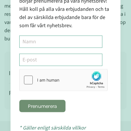
börjar prenumerera på våra nyhetsbrev!
med Zechsal-magnesiumkristaller, dvs doser på 100 g
Håll koll på alla våra erbjudanden och ta
respektive 20 g. Tips: Lös först magnesiumkristallerna i
del av särskilda erbjudande bara för de
varmt vatten, tillsätt sedan bikarbonat. Att blanda ihop
som får vårt nyhetsbrev.
dem kommer att orsaka en reaktion som skapar
bubblor och kan minska effekten.
Ingredienser
Försiktighet
Prenumerera
* Gäller enligt särskilda villkor