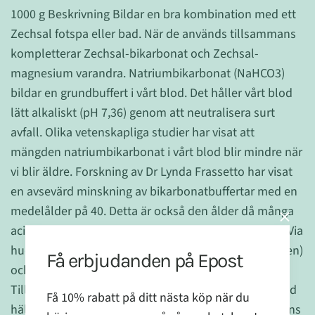
1000 g Beskrivning Bildar en bra kombination med ett
Zechsal fotspa eller bad. När de används tillsammans
kompletterar Zechsal-bikarbonat och Zechsal-
magnesium varandra. Natriumbikarbonat (NaHCO3)
bildar en grundbuffert i vårt blod. Det håller vårt blod
lätt alkaliskt (pH 7,36) genom att neutralisera surt
avfall. Olika vetenskapliga studier har visat att
mängden natriumbikarbonat i vårt blod blir mindre när
vi blir äldre. Forskning av Dr Lynda Frassetto har visat
en avsevärd minskning av bikarbonatbuffertar med en
medelålder på 40. Detta är också den ålder då många
acidosproblem utvecklas. Dosering och användning Via
huden: Tillsätt 200 g till ett bad (ca 80 - 100 liter vatten)
Få erbjudanden på Epost
och 40 g - 50 g till ett fotspa (cirka 4 liter vatten).
Tillbringa minst 20 minuter i bad- eller fotspa. Använd
Få 10% rabatt på ditt nästa köp när du
hälften av dessa mängder när de används tillsammans