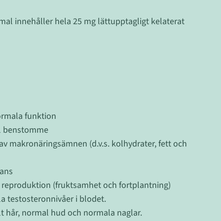
al innehåller hela 25 mg lättupptagligt kelaterat
rmala funktion
al benstomme
v makronäringsämnen (d.v.s. kolhydrater, fett och
lans
h reproduktion (fruktsamhet och fortplantning)
a testosteronnivåer i blodet.
lt hår, normal hud och normala naglar.