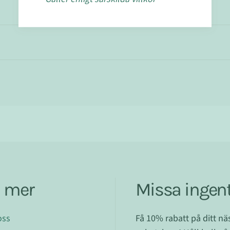
a mer
Missa ingent
oss
Få 10% rabatt på ditt n