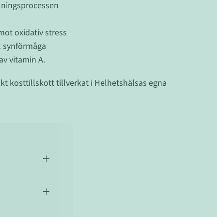
delningsprocessen
mot oxidativ stress
l synförmåga
v vitamin A.
t kosttillskott tillverkat i Helhetshälsas egna