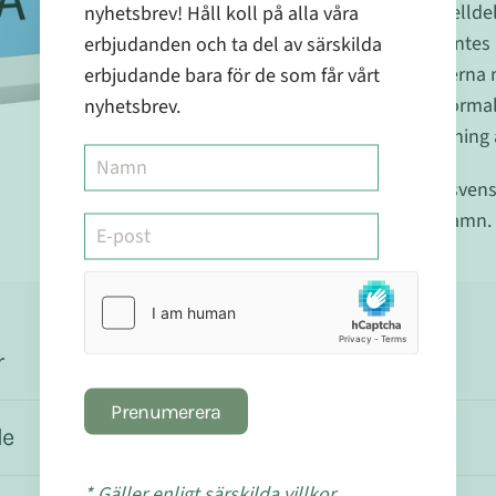
nyhetsbrev! Håll koll på alla våra
En viktig roll i cell
erbjudanden och ta del av särskilda
Normal DNA-syntes
erbjudande bara för de som får vårt
Att skydda cellerna 
nyhetsbrev.
Att bibehålla norma
Normal omsättning a
ZinkOptimal är ett svensk
anläggning i Borghamn.
r
Prenumerera
de
* Gäller enligt särskilda villkor