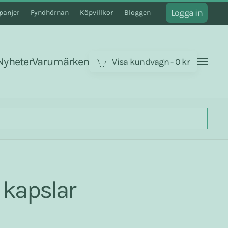
Logga in
anjer
Fyndhörnan
Köpvillkor
Bloggen
Nyheter
Varumärken
Visa kundvagn
-
0 kr
 kapslar