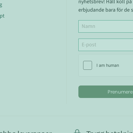
nyhetsbrev! Håll koll på
g
erbjudande bara för de s
pt
Prenumere