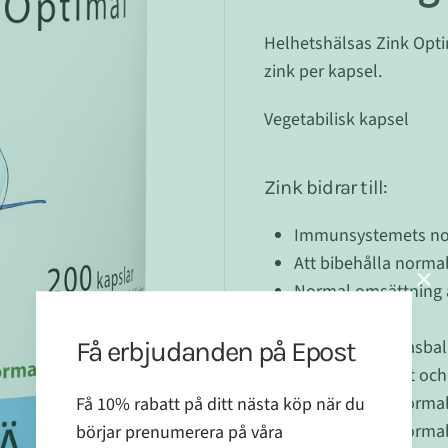
Helhetshälsas Zink Optim
zink per kapsel.
Vegetabilisk kapsel
Zink bidrar till:
Immunsystemets no
Att bibehålla norm
Normal omsättning a
protein)
Få erbjudanden på Epost
Normal syra- basba
Normal fertilitet oc
Få 10% rabatt på ditt nästa köp när du
Att bibehålla normal
börjar prenumerera på våra
Att bibehålla norma