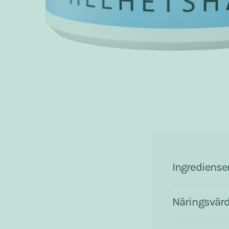
Ingrediense
Näringsvär