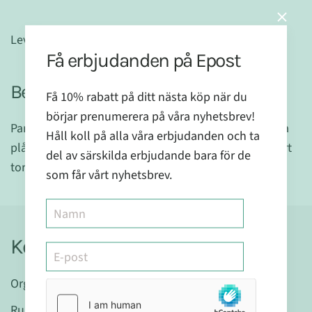
Leveranstid: ca 3-5 arbetsdagar
Få erbjudanden på Epost
Beskrivning
Få 10% rabatt på ditt nästa köp när du
börjar prenumerera på våra nyhetsbrev!
Paraflexx Ultra torkpapper till
Excalibur
tork med fyra
Håll koll på alla våra erbjudanden och ta
plåtar. Lite tjockare och är därmed ännu med hållbart
del av särskilda erbjudande bara för de
torkpapper. Kan användas igen och igen.
som får vårt nyhetsbrev.
Kontakt
Organisationsnr: 559404-7580
Runslingan 20 D • 224 77 Lund