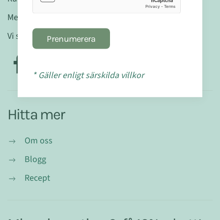
Mejla oss gärna:
info@mabranaturligt.se
Vi svarar inom 48 h
Prenumerera
* Gäller enligt särskilda villkor
Hitta mer
Om oss
Blogg
Recept