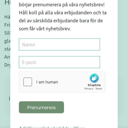
Hur man gör:
börjar prenumerera på våra nyhetsbrev!
Håll koll på alla våra erbjudanden och ta
Häll vatten i den yttre glasbehållaren.
del av särskilda erbjudande bara för de
Fröer/nötter/spannmål hälls i sil-behållaren.
som får vårt nyhetsbrev.
Silbehållaren placeras i den vattenfyllda
glasbehållaren och sen mixas innehållet med en
stavmixer.
Använd sen morteln för att att pressa ut drycken.
Drycken kan sedan drickas direkt eller ställas i kylen.
Ingredienser
Prenumerera