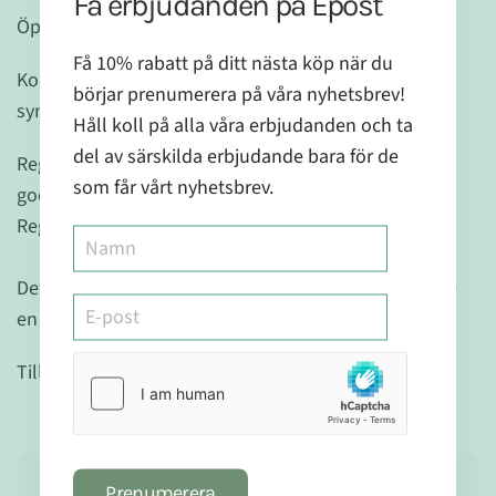
Få erbjudanden på Epost
Öppnad förpackning hållbar 6 mån.
Få 10% rabatt på ditt nästa köp när du
Kontakta läkare om symtom kvarstår. Förvaras utom
börjar prenumerera på våra nyhetsbrev!
syn- och räckhåll för barn.
Håll koll på alla våra erbjudanden och ta
del av särskilda erbjudande bara för de
Registrerat Homeopatiskt Läkemedel, granskat och
som får vårt nyhetsbrev.
godkänt av Läkemedelsverket.
Reg.nr.: 2643
Detta är ett homopatiskt läkemedel och ersätter inte
en sund och hälsosam livsstil.
Tillverkad av Dr.Reckeweg & Co.GmbH - Tyskland
Prenumerera