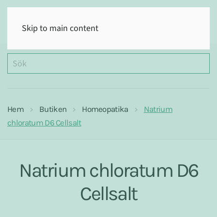
(0)
Skip to main content
Hem
Butiken
Homeopatika
Natrium
chloratum D6 Cellsalt
Natrium chloratum D6
Cellsalt