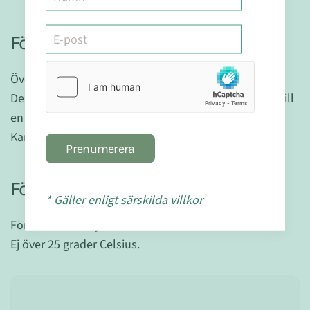
Försiktighet:
Överskrid ej den rekommenderade dosen.
Denna produkt skall ej användas som ett alternativ till
en varierad kost.
Kan innehålla delar av mögelsvamp i steril form.
Prenumerera
Förvaring:
* Gäller enligt särskilda villkor
Förvaras utom syn- och räckhåll för små barn.
Ej över 25 grader Celsius.