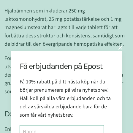
Hjälpämnen som inkluderar 250 mg
laktosmonohydrat, 25 mg potatisstärkelse och 1 mg
magnesiumstearat har lagts till varje tablett för att
förbättra dess struktur och konsistens, samtidigt som
de bidrar till den övergripande hemopatiska effekten.
Fortakehl D5 är resultatet av flera års forskning och
Få erbjudanden på Epost
utveckling inom homeopatiska läkemedel. Vi tror på
den naturliga kraften hos homeopati, och detta är en
Få 10% rabatt på ditt nästa köp när du
grundläggande del av vår filosofi att skapa produkter
börjar prenumerera på våra nyhetsbrev!
som främjar bättre hälsa och välbefinnande för alla.
Håll koll på alla våra erbjudanden och ta
del av särskilda erbjudande bara för de
Dosering:
som får vårt nyhetsbrev.
Enligt rekommendation föreskriven av terapeut.