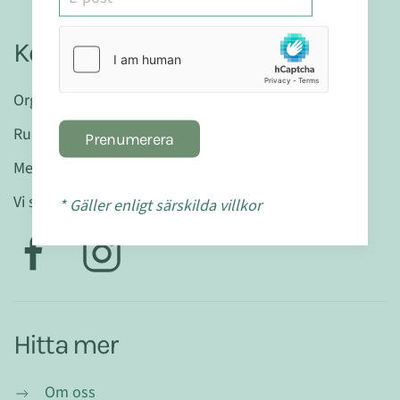
Kontakt
Organisationsnr: 559404-7580
Runslingan 20 D • 224 77 Lund
Prenumerera
Mejla oss gärna:
info@mabranaturligt.se
Vi svarar inom 48 h
* Gäller enligt särskilda villkor
Hitta mer
Om oss