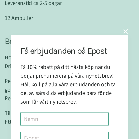
Leveranstid ca 2-5 dagar
12 Ampuller
Beskrivning
Få erbjudanden på Epost
Homeopatiskt Läkemedel, oral lösning, 12
Drickampuller á 10 ml
Få 10% rabatt på ditt nästa köp när du
börjar prenumerera på våra nyhetsbrev!
Registrerat Homeopatiskt Läkemedel, granskat och
Håll koll på alla våra erbjudanden och ta
godkänt av Läkemedelsverket.
del av särskilda erbjudande bara för de
Reg.nr.:2404
som får vårt nyhetsbrev.
Tillverkad av Dr.Reckeweg & Co.GmbH - Tyskland
http://www.reckeweg.de/