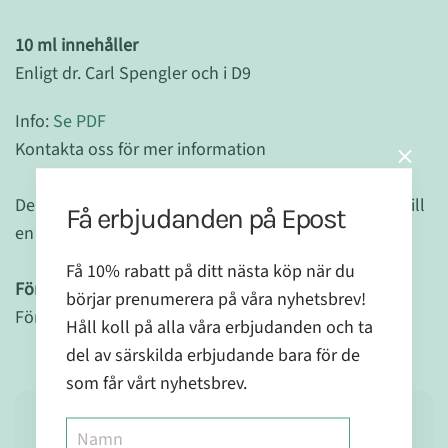
10 ml innehåller
Enligt dr. Carl Spengler och i D9
Info:
Se PDF
Kontakta oss för mer information
Denna produkt skall ej användas som ett alternativ till
Få erbjudanden på Epost
en varierad kost.
Få 10% rabatt på ditt nästa köp när du
Förvaring:
börjar prenumerera på våra nyhetsbrev!
Förvaras utom syn- och räckhåll för små barn.
Håll koll på alla våra erbjudanden och ta
del av särskilda erbjudande bara för de
som får vårt nyhetsbrev.