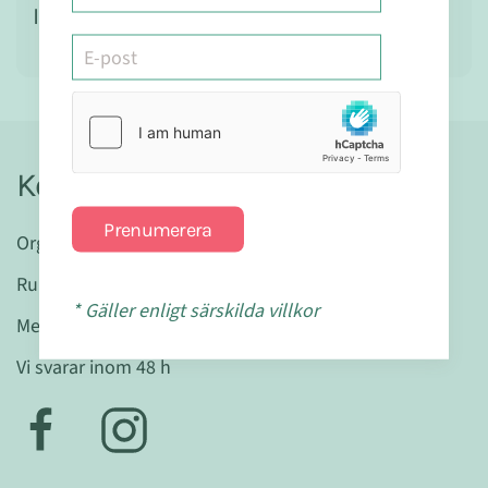
Ingredienser
Kontakt
Prenumerera
Organisationsnr: 559404-7580
Runslingan 20 D • 224 77 Lund
* Gäller enligt särskilda villkor
Mejla oss gärna:
info@mabranaturligt.se
Vi svarar inom 48 h