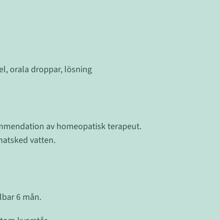
, orala droppar, lösning
ommendation av homeopatisk terapeut.
matsked vatten.
lbar 6 mån.