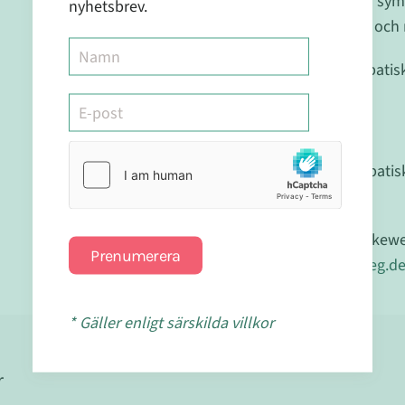
Kontakta läkare om sym
nyhetsbrev.
Förvaras utom syn- och r
Registrerat Homeopatis
Läkemedelsverket.
Reg.nr.:41430
Detta är ett homeopatis
livsstil.
Tillverkad av Dr.Recke
Prenumerera
http://www.reckeweg.de
* Gäller enligt särskilda villkor
r