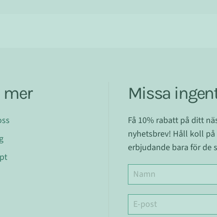
a mer
Missa ingent
oss
Få 10% rabatt på ditt n
nyhetsbrev! Håll koll på
g
erbjudande bara för de s
pt