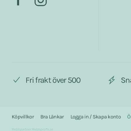
Fri frakt över 500
Sn
Köpvillkor
Bra Länkar
Logga in / Skapa konto
Ö
Webbpartner
Webbproffs.se