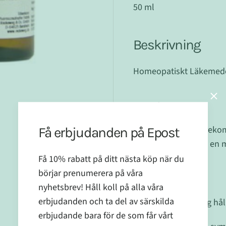
50 ml
Beskrivning
Homeopatiskt Läkemedel
Dosering
Bör doseras enligt rek
Få erbjudanden på Epost
Dropparna kan tas i en 
Få 10% rabatt på ditt nästa köp när du
börjar prenumerera på våra
Övrigt
nyhetsbrev! Håll koll på alla våra
erbjudanden och ta del av särskilda
Öppnad förpackning hål
erbjudande bara för de som får vårt