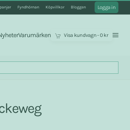
Logga in
anjer
Fyndhörnan
Köpvillkor
Bloggen
Nyheter
Varumärken
Visa kundvagn
-
0 kr
eckeweg