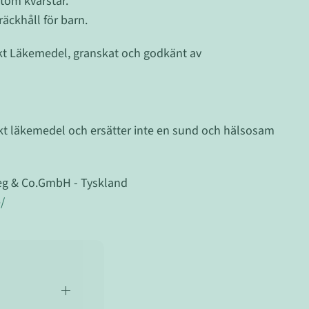
tom kvarstår.
äckhåll för barn.
kt Läkemedel, granskat och godkänt av
kt läkemedel och ersätter inte en sund och hälsosam
weg & Co.GmbH - Tyskland
/