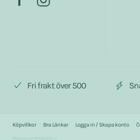
Fri frakt över 500
Sn
Köpvillkor
Bra Länkar
Logga in / Skapa konto
Ö
Webbpartner
Webbproffs.se