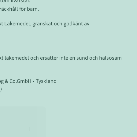
tom kvarstår.
äckhåll för barn.
kt Läkemedel, granskat och godkänt av
kt läkemedel och ersätter inte en sund och hälsosam
weg & Co.GmbH - Tyskland
/