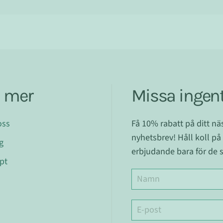
a mer
Missa ingent
oss
Få 10% rabatt på ditt n
nyhetsbrev! Håll koll på
g
erbjudande bara för de s
pt