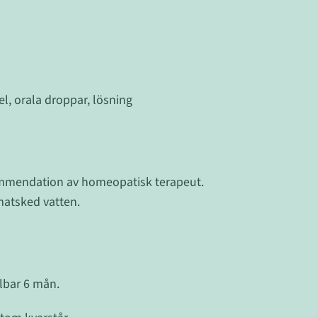
, orala droppar, lösning
ommendation av homeopatisk terapeut.
matsked vatten.
lbar 6 mån.