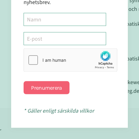
Kontakta läkare om sym
nyhetsbrev.
Förvaras utom syn- och r
Registrerat Homeopatis
Läkemedelsverket.
Reg.nr.:2415
Detta är ett homeopatis
livsstil.
Tillverkad av Dr.Recke
Prenumerera
http://www.reckeweg.de
* Gäller enligt särskilda villkor
r