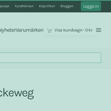
Logga in
anjer
Fyndhörnan
Köpvillkor
Bloggen
Nyheter
Varumärken
Visa kundvagn
-
0 kr
eckeweg