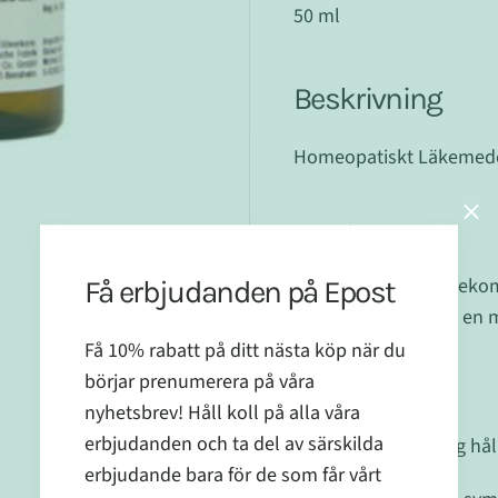
50 ml
Beskrivning
Homeopatiskt Läkemedel
Dosering
Bör doseras enligt rek
Få erbjudanden på Epost
Dropparna kan tas i en 
Få 10% rabatt på ditt nästa köp när du
börjar prenumerera på våra
Övrigt
nyhetsbrev! Håll koll på alla våra
erbjudanden och ta del av särskilda
Öppnad förpackning hål
erbjudande bara för de som får vårt