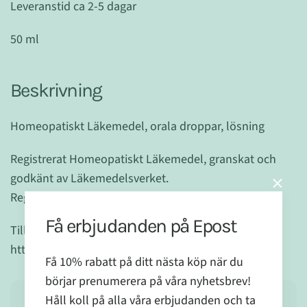
Leveranstid ca 2-5 dagar
50 ml
Beskrivning
Homeopatiskt Läkemedel, orala droppar, lösning
Registrerat Homeopatiskt Läkemedel, granskat och
godkänt av Läkemedelsverket.
Reg.nr.: 2391
Få erbjudanden på Epost
Tillverkad av Dr.Reckeweg & Co.GmbH - Tyskland
http://www.reckeweg.de/
Få 10% rabatt på ditt nästa köp när du
börjar prenumerera på våra nyhetsbrev!
Håll koll på alla våra erbjudanden och ta