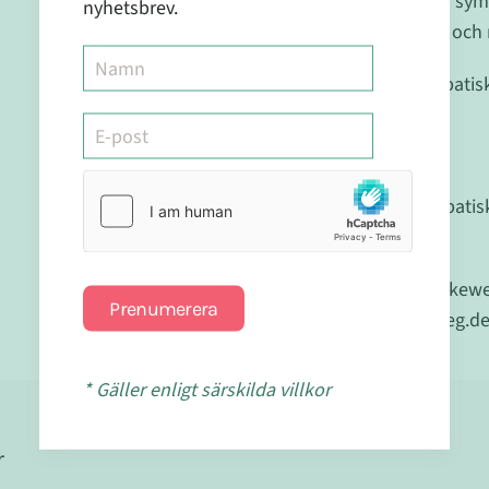
Kontakta läkare om sym
nyhetsbrev.
Förvaras utom syn- och r
Registrerat Homeopatis
Läkemedelsverket.
Reg.nr.:2434
Detta är ett homeopatis
livsstil.
Tillverkad av Dr.Recke
Prenumerera
http://www.reckeweg.de
* Gäller enligt särskilda villkor
r