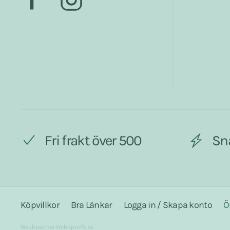
Fri frakt över 500
Sn
Köpvillkor
Bra Länkar
Logga in / Skapa konto
Ö
Webbpartner
Webbproffs.se