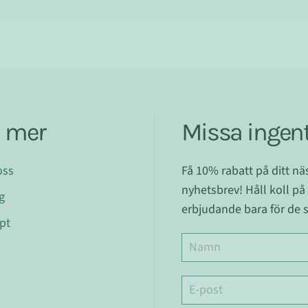
a mer
Missa ingent
oss
Få 10% rabatt på ditt n
nyhetsbrev! Håll koll på
g
erbjudande bara för de s
pt