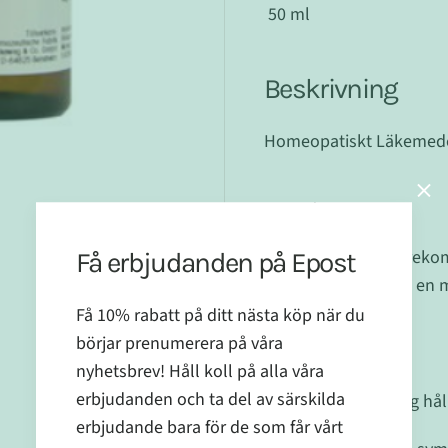
50 ml
Beskrivning
Homeopatiskt Läkemedel
Dosering
Bör doseras enligt rek
Få erbjudanden på Epost
Dropparna kan tas i en 
Få 10% rabatt på ditt nästa köp när du
börjar prenumerera på våra
Övrigt
nyhetsbrev! Håll koll på alla våra
erbjudanden och ta del av särskilda
Öppnad förpackning hål
erbjudande bara för de som får vårt