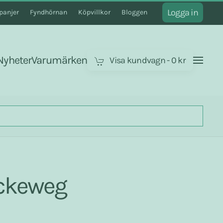
Logga in
anjer
Fyndhörnan
Köpvillkor
Bloggen
Nyheter
Varumärken
Visa kundvagn
-
0 kr
eckeweg