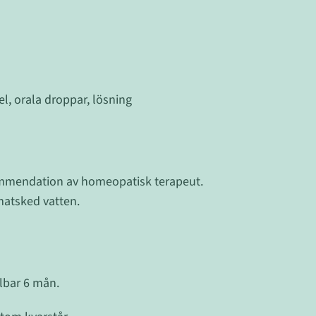
, orala droppar, lösning
ommendation av homeopatisk terapeut.
matsked vatten.
lbar 6 mån.