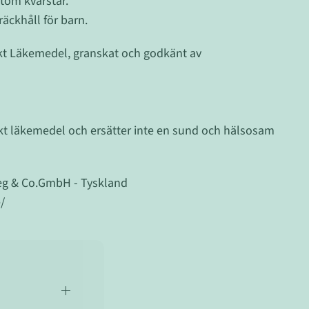
tom kvarstår.
äckhåll för barn.
kt Läkemedel, granskat och godkänt av
kt läkemedel och ersätter inte en sund och hälsosam
weg & Co.GmbH - Tyskland
/