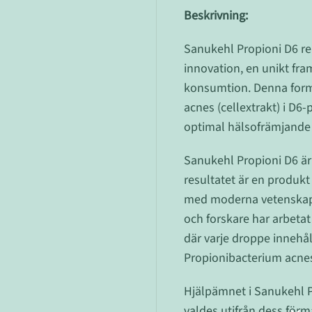
Beskrivning:
Sanukehl Propioni D6 re
innovation, en unikt fr
konsumtion. Denna form
acnes (cellextrakt) i D6
optimal hälsofrämjande 
Sanukehl Propioni D6 är
resultatet är en produk
med moderna vetenskapl
och forskare har arbetat
där varje droppe innehå
Propionibacterium acne
Hjälpämnet i Sanukehl P
valdes utifrån dess för