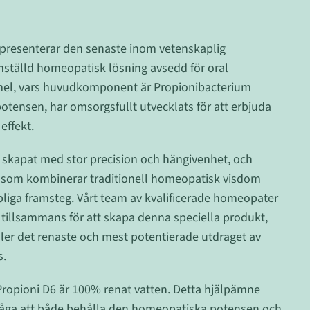
presenterar den senaste inom vetenskaplig
amställd homeopatisk lösning avsedd för oral
el, vars huvudkomponent är Propionibacterium
-potensen, har omsorgsfullt utvecklats för att erbjuda
effekt.
 skapat med stor precision och hängivenhet, och
t som kombinerar traditionell homeopatisk visdom
iga framsteg. Vårt team av kvalificerade homeopater
 tillsammans för att skapa denna speciella produkt,
ller det renaste och mest potentierade utdraget av
s.
ropioni D6 är 100% renat vatten. Detta hjälpämne
måga att både behålla den homeopatiska potensen och