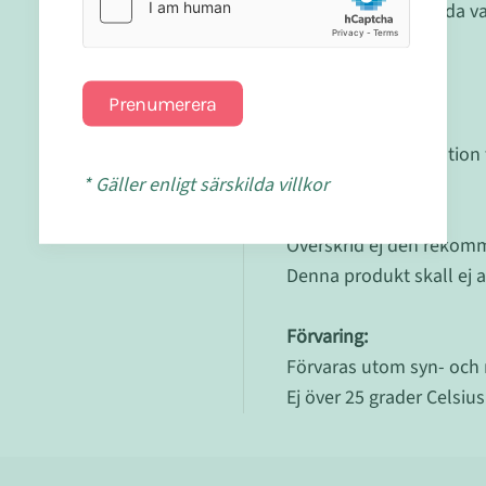
med och använda var
Prenumerera
Dosering:
Enligt rekommendation f
* Gäller enligt särskilda villkor
Försiktighet:
Överskrid ej den rekom
Denna produkt skall ej a
Förvaring:
Förvaras utom syn- och 
Ej över 25 grader Celsius