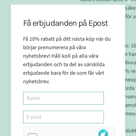
säkerställa produktsäkerh
vilket gör den trygg för 
Få erbjudanden på Epost
Egenskaper
:
Få 10% rabatt på ditt nästa köp när du
Huvudingrediens: 10
börjar prenumerera på våra
komponent som har 
nyhetsbrev! Håll koll på alla våra
hälsa och välbefinn
erbjudanden och ta del av särskilda
Hjälpämne: 100% ren
erbjudande bara för de som får vårt
produktens homeopat
nyhetsbrev.
Fri från konstgjorda
konstgjorda konserv
Vetenskapligt framst
kvalificerade homeop
effektivitet.
Lättanvänd: Produkte