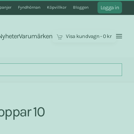
Logga in
anjer
Fyndhörnan
Köpvillkor
Bloggen
Nyheter
Varumärken
Visa kundvagn
-
0 kr
oppar 10