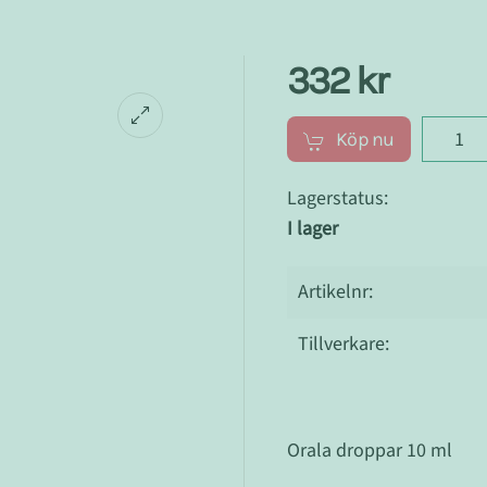
332 kr
Köp nu
Lagerstatus:
I lager
Artikelnr:
Tillverkare:
Orala droppar 10 ml