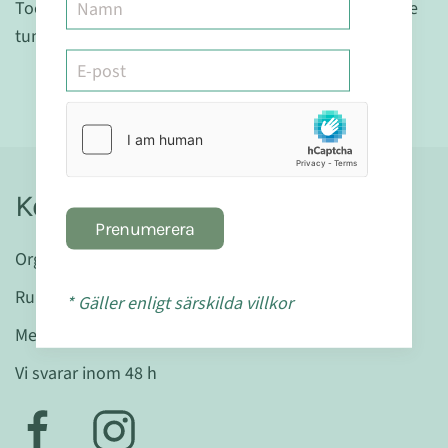
Toel rensar ut metaboliska avfallsprodukter inklusive
tungmetaller som kadmium, bly och kvicksilver.
Kontakt
Prenumerera
Organisationsnr: 559404-7580
Runslingan 20 D • 224 77 Lund
* Gäller enligt särskilda villkor
Mejla oss gärna:
info@mabranaturligt.se
Vi svarar inom 48 h