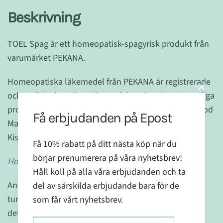
Beskrivning
TOEL Spag är ett homeopatisk-spagyrisk produkt från
varumärket PEKANA.
Homeopatiska läkemedel från PEKANA är registrerade
och godkända enligt Läkemedelsverkets krav. Samtliga
produkter från PEKANA är tillverkade enligt GMP (Good
Få erbjudanden på Epost
Manufacturing Practice) i en produktionsanläggning i
Kisslegg, Tyskland.
Få 10% rabatt på ditt nästa köp när du
börjar prenumerera på våra nyhetsbrev!
Homeopatikum registrerat utan indikation.
Håll koll på alla våra erbjudanden och ta
Används gärna ihop med Hekur i samband med en
del av särskilda erbjudande bara för de
tungmetallavgiftning för att kunna stödja levern i
som får vårt nyhetsbrev.
detta.