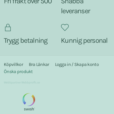
Fri frakt över 500
Snabba
leveranser
Trygg betalning
Kunnig personal
Köpvillkor
Bra Länkar
Logga in / Skapa konto
Önska produkt
Webbpartner
Webbproffs.se