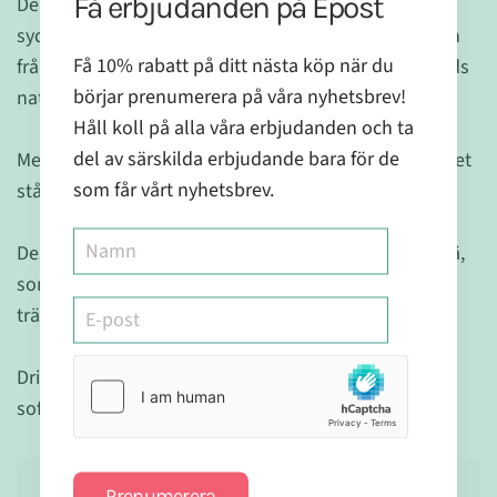
Få erbjudanden på Epost
Den skatt som tidigare haft sin rot hos de
sydamerikanska stammarna, spreds nu kring världen
Få 10% rabatt på ditt nästa köp när du
från husläkare till husläkare och ända fram till vår tids
börjar prenumerera på våra nyhetsbrev!
naturmedicin och läkekonst.
Håll koll på alla våra erbjudanden och ta
del av särskilda erbjudande bara för de
Med sina vackra rosa och rosalila blommor, står trädet
som får vårt nyhetsbrev.
ståtligt i den brasilianska regnskogen.
Dess praktfulla namn har det fått från de bågar av trä,
som de sydamerikanska stammarna skapade från
trädets virke.
Drick ditt Pau DArco-te i lugn och ro, uppkrupen i
soffan eller istället för ditt vanliga kvällste!
Prenumerera