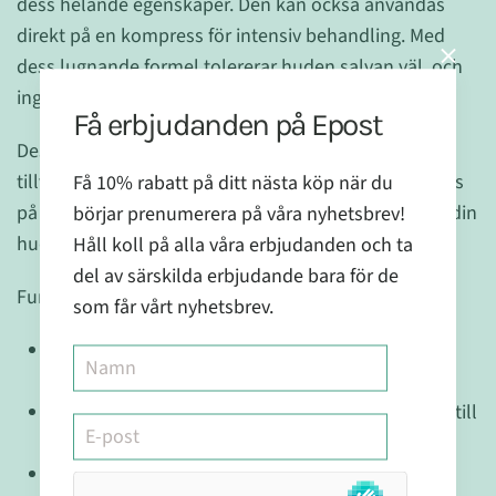
dess helande egenskaper. Den kan också användas
direkt på en kompress för intensiv behandling. Med
dess lugnande formel tolererar huden salvan väl, och
inga fall av allergiska reaktioner har rapporterats.
Få erbjudanden på Epost
Dessutom kan du vara säker på att denna produkt
tillverkas utan syntetiska färgämnen och aldrig testas
Få 10% rabatt på ditt nästa köp när du
på djur, vilket gör det till ett etiskt och säkert val för din
börjar prenumerera på våra nyhetsbrev!
hud- och kroppsvård.
Håll koll på alla våra erbjudanden och ta
del av särskilda erbjudande bara för de
Funktioner:
som får vårt nyhetsbrev.
Vårdande och skyddande: Arnica, kamomill och
trollhassel lugnar och skyddar huden.
Regenererande: Arnica och beta-karoten hjälper till
att återställa och förnya huden.
Sårläkande: Arnica kan hjälpa till att påskynda