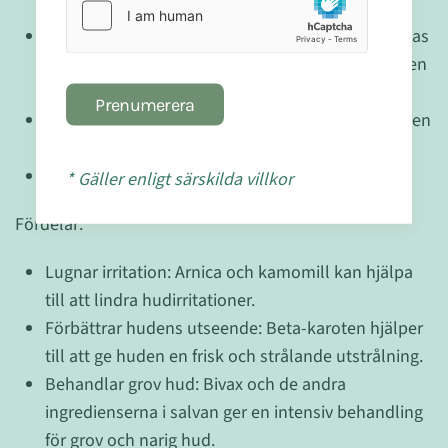
sårläkning.
Anpassningsbar: Biofrid Arnica Salva kan användas
flera gånger om dagen, direkt på huden eller på en
kompress.
Prenumerera
Säker: Salvan innehåller inga syntetiska färgämnen
och har aldrig orsakat allergiska reaktioner.
Etisk: Produkten är inte testad på djur.
* Gäller enligt särskilda villkor
Fördelar:
Lugnar irritation: Arnica och kamomill kan hjälpa
till att lindra hudirritationer.
Förbättrar hudens utseende: Beta-karoten hjälper
till att ge huden en frisk och strålande utstrålning.
Behandlar grov hud: Bivax och de andra
ingredienserna i salvan ger en intensiv behandling
för grov och narig hud.